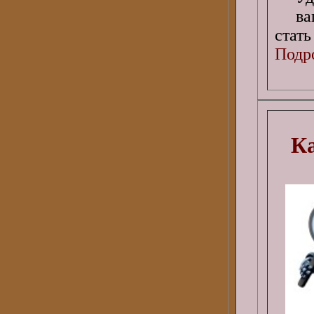
ва
стать
Подро
Ка