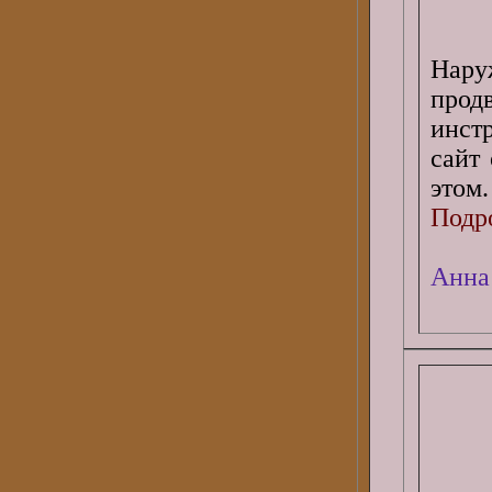
Нару
прод
инст
сайт
этом.
Подро
Анна