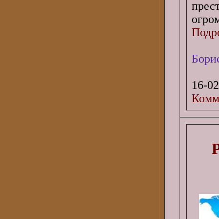
прес
огром
Подро
Бори
16-02
Комм