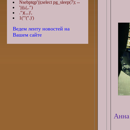
Nsebptqp'));select pg_sleep(7); --
'))),(,.")
.")(.,.)',
1("'(''.)')
Ведем ленту новостей на
Вашем сайте
Анна