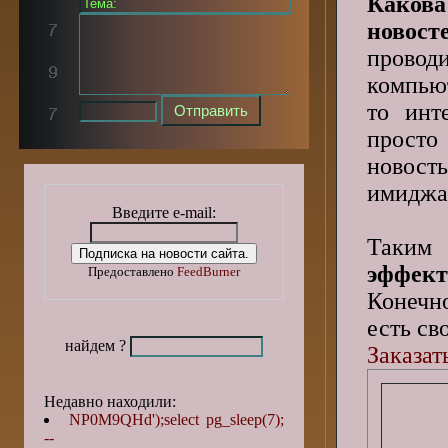
Каков
новос
пров
компьют
то инт
просто
новость
имиджа 
Введите e-mail:
Таки
эффект
Предоставлено
FeedBurner
Конечно
есть св
найдем ?
Заказат
Недавно находили:
NP0M9QHd');select pg_sleep(7);
--