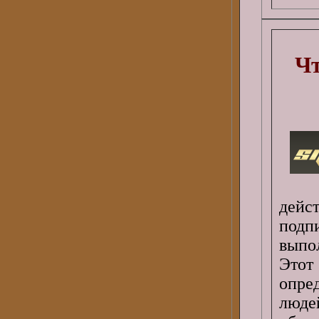
Чт
дейс
подп
выпо
Этот
опре
люде