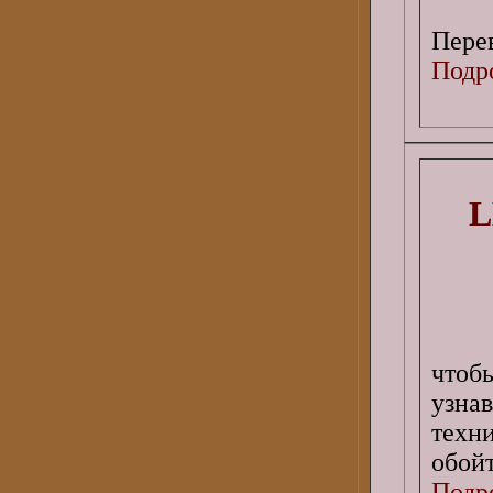
Перев
Подро
L
чтоб
узна
техн
обой
Подро