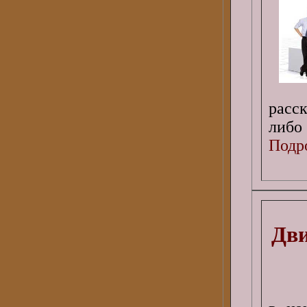
расс
либо 
Подро
Дви