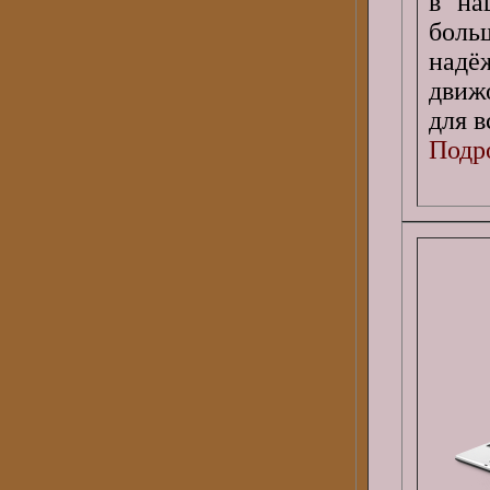
в на
боль
надё
движ
для в
Подро