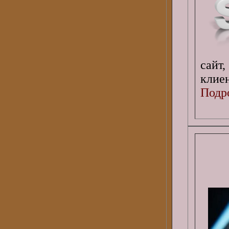
сайт
клие
Подро