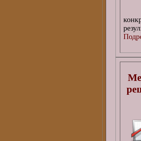
конк
резул
Подро
Ме
ре