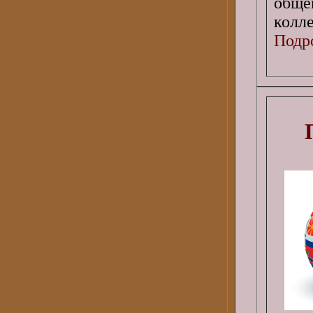
обще
колл
Подро