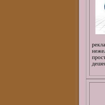
рекл
неже
прос
дешев