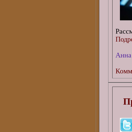
Рассм
Подро
Анна
Комм
П