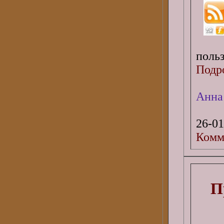
польз
Подро
Анна
26-01
Комм
П