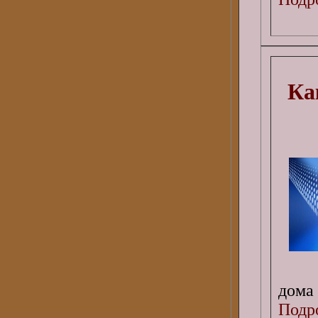
Ка
дома
Подро