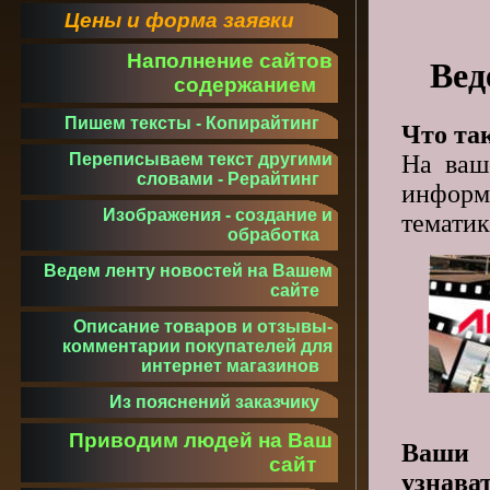
Цены и форма заявки
Наполнение сайтов
Вед
содержанием
Пишем тексты - Копирайтинг
Что та
На ваш
Переписываем текст другими
словами - Рерайтинг
информ
Изображения - создание и
тематик
обработка
Ведем ленту новостей на Вашем
сайте
Описание товаров и отзывы-
комментарии покупателей для
интернет магазинов
Из пояснений заказчику
Приводим людей на Ваш
Ваши 
сайт
узнава