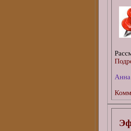
Рассм
Подро
Анна
Комм
Эф