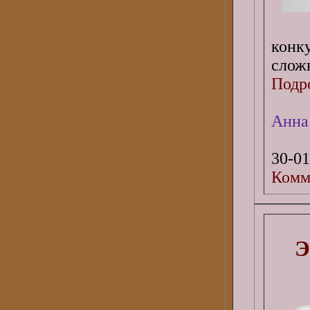
конк
сложн
Подро
Анна
30-01
Комм
Э