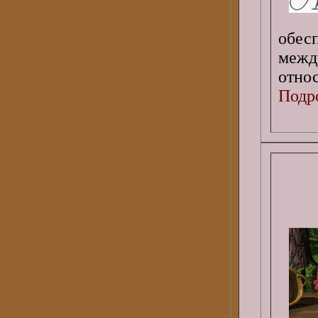
обе
межд
относ
Подро