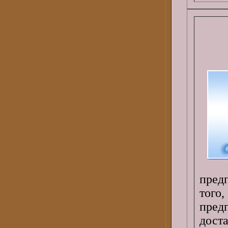
пред
тог
пред
дост