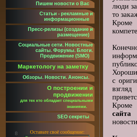
Пишем новости о Вас
люди за
то зака
Статьи - рекламные и
информационные
Кроме 
Пресс-релизы (создание и
компете
размещение)
Социальные сети. Новостные
Конечн
сайты. Форумы. Блоги.
информ
Продвижение (SMO)
публико
Маркетологу на заметку
Хороший
Обзоры. Новости. Анонсы.
с ориги
взгляд
О построении и
продвижении
приветс
для тех кто обладает специальными
Кроме 
знаниями.
сайта
SEO секреты
новости
Оставьте своё сообщение: