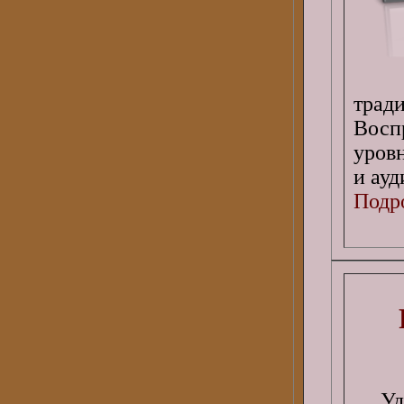
трад
Восп
уров
и ауд
Подро
Уд