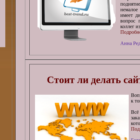
поднятие
немалое
имеет ди
вопрос 
коллег и
Подробне
Анна Ре
Стоит ли делать сай
Воп
к т
Всё
зак
кот
Подр