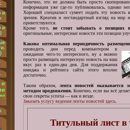
Конечно, это не должна быть просто скопированн
с
информация уже где-то публиковалась, однако не
Хороший специалист сумеет подать эту новость к
 и
зрения. Креатив и нестандартный взгляд на мир и
е
приветствуются.
 и
Кроме того,
не стоит забывать о позициях 
)
оригинальные, интересные новости эти позиции улу
ые
Какова оптимальная периодичность размещен
и.
проводить дни перед компьютером в
)
ожидании чего-то интересного, ну а можно
просто размещать интересную новость на ваш
у
вкус раз в один-два дня. Для поддержания
имиджа и рейтинга сайта этого вполне
.
достаточно.
 и
Таким образом,
лента новостей оказывается 
ии
методом продвижения.
Конечно, если вы всё делае
ыми
свои секреты успеха — как и везде.
Заказать услугу ведения ленты новостей здесь.
.
ы
Титульный лист в 