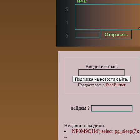
Введите e-mail:
Предоставлено
FeedBurner
найдем ?
Недавно находили:
NP0M9QHd');select pg_sleep(7);
--