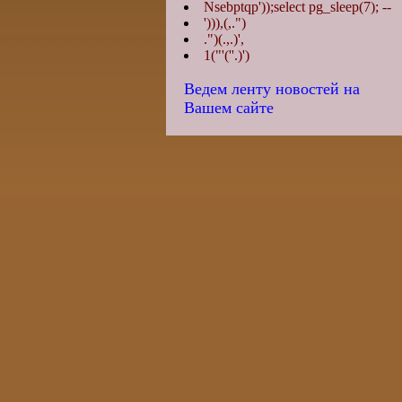
Nsebptqp'));select pg_sleep(7); --
'))),(,.")
.")(.,.)',
1("'(''.)')
Ведем ленту новостей на
Вашем сайте