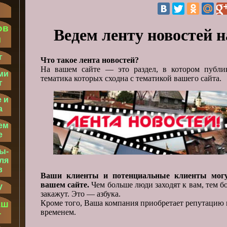
ов
Ведем ленту новостей 
м
г
Что такое лента новостей?
На вашем сайте — это раздел, в котором публи
ми
тематика которых сходна с тематикой вашего сайта.
г
 и
а
ем
е
ы-
ля
в
Ваши клиенты и потенциальные клиенты могу
вашем сайте.
Чем больше люди заходят к вам, тем бо
у
закажут. Это — азбука.
Кроме того, Ваша компания приобретает репутацию 
аш
временем.
т