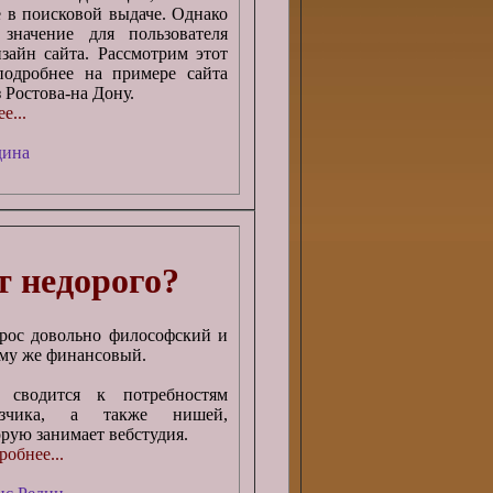
 в поисковой выдаче. Однако
 значение для пользователя
зайн сайта. Рассмотрим этот
подробнее на примере сайта
з Ростова-на Дону.
е...
дина
т недорого?
рос довольно философский и
ому же финансовый.
 сводится к потребностям
азчика, а также нишей,
орую занимает вебстудия.
обнее...