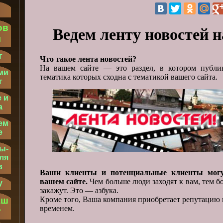
ов
Ведем ленту новостей 
м
г
Что такое лента новостей?
На вашем сайте — это раздел, в котором публи
ми
тематика которых сходна с тематикой вашего сайта.
г
 и
а
ем
е
ы-
ля
в
Ваши клиенты и потенциальные клиенты могу
вашем сайте.
Чем больше люди заходят к вам, тем бо
у
закажут. Это — азбука.
Кроме того, Ваша компания приобретает репутацию 
аш
временем.
т