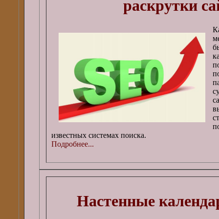
раскрутки са
К
м
б
к
п
п
п
с
с
в
с
п
известных системах поиска.
Подробнее...
Настенные календар