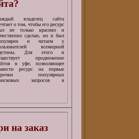
йта?
аждый владелец сайта
ечтает о том, чтобы его ресурс
ыл не только красиво и
ачественно сделан, но и был
опулярен и читаем у
ользователей всемирной
аутины. Для этого и
уществует продвижение
айтов в уфе, позволяющее
ывести ресурс на первые
трочки популярных
оисковых запросов в
и на заказ