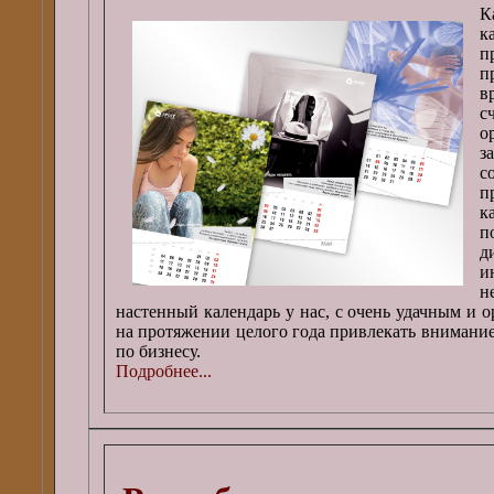
К
к
п
в
с
о
з
с
п
к
п
д
и
н
настенный календарь у нас, с очень удачным и 
на протяжении целого года привлекать внимани
по бизнесу.
Подробнее...