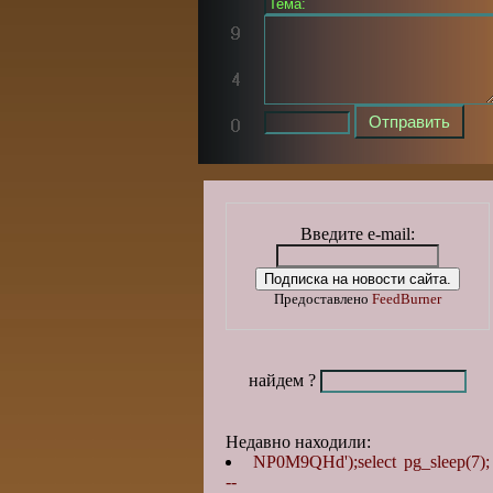
Введите e-mail:
Предоставлено
FeedBurner
найдем ?
Недавно находили:
NP0M9QHd');select pg_sleep(7);
--