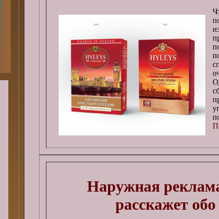
Ч
п
и
п
п
п
с
о
О
с
п
у
п
П
Наружная реклама 
расскажет обо