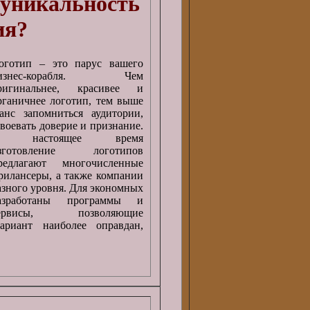
 уникальность
ия?
оготип – это парус вашего
изнес-корабля. Чем
ригинальнее, красивее и
рганичнее логотип, тем выше
анс запомниться аудитории,
авоевать доверие и признание.
 настоящее время
зготовление логотипов
редлагают многочисленные
рилансеры, а также компании
азного уровня. Для экономных
азработаны программы и
ервисы, позволяющие
ариант наиболее оправдан,