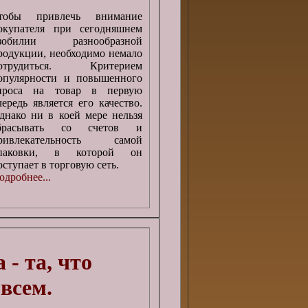
тобы привлечь внимание
окупателя при сегодняшнем
зобилии разнообразной
родукции, необходимо немало
отрудиться. Критерием
опулярности и повышенного
проса на товар в первую
чередь является его качество.
днако ни в коей мере нельзя
брасывать со счетов и
ривлекательность самой
паковки, в которой он
оступает в торговую сеть.
одробнее...
- та, что
 всем.