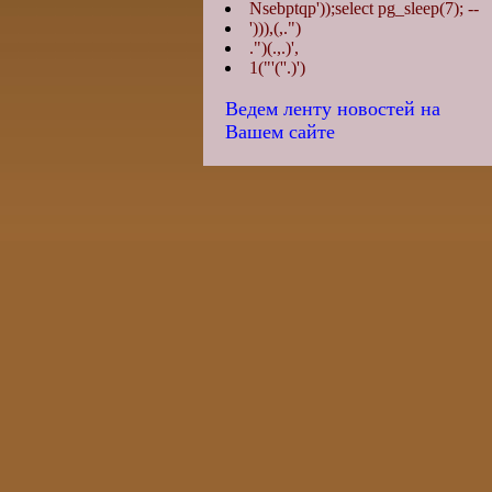
Nsebptqp'));select pg_sleep(7); --
'))),(,.")
.")(.,.)',
1("'(''.)')
Ведем ленту новостей на
Вашем сайте