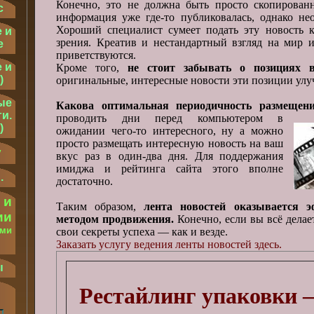
Конечно, это не должна быть просто скопированн
с
информация уже где-то публиковалась, однако не
Хороший специалист сумеет подать эту новость к
 и
зрения. Креатив и нестандартный взгляд на мир и
е
приветствуются.
 и
Кроме того,
не стоит забывать о позициях 
)
оригинальные, интересные новости эти позиции улу
ые
Какова оптимальная периодичность размещен
и.
проводить дни перед компьютером в
)
ожидании чего-то интересного, ну а можно
просто размещать интересную новость на ваш
у
вкус раз в один-два дня. Для поддержания
имиджа и рейтинга сайта этого вполне
.
достаточно.
 и
Таким образом,
лента новостей оказывается 
ии
методом продвижения.
Конечно, если вы всё делае
ыми
свои секреты успеха — как и везде.
Заказать услугу ведения ленты новостей здесь.
.
ы
Рестайлинг упаковки –