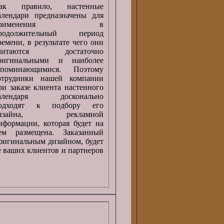
ак правило, настенные
алендари предназначены для
применения в
родолжительный период
ремени, в результате чего они
читаются достаточно
ригинальными и наиболее
апоминающимися. Поэтому
отрудники нашей компании
ри заказе клиента настенного
алендаря досконально
одходят к подбору его
изайна, рекламной
нформации, которая будет на
ем размещена. Заказанный
оригинальным дизайном, будет
е ваших клиентов и партнеров