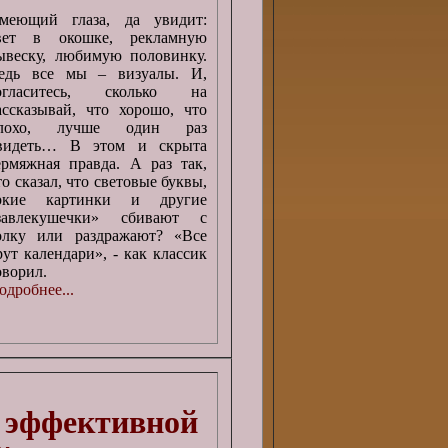
меющий глаза, да увидит:
вет в окошке, рекламную
ывеску, любимую половинку.
едь все мы – визуалы. И,
огласитесь, сколько на
ассказывай, что хорошо, что
лохо, лучше один раз
видеть… В этом и скрыта
ермяжная правда. А раз так,
то сказал, что световые буквы,
ркие картинки и другие
завлекушечки» сбивают с
олку или раздражают? «Все
рут календари», - как классик
оворил.
одробнее...
я эффективной