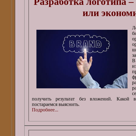
Разработка логотипа –
или эконом
Л
б
о
о
ш
з
В
и
п
ф
р
р
с
получить результат без вложений. Какой в
постараемся выяснить.
Подробнее...