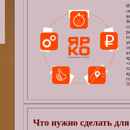
И
с
в
В
с
р
п
у
с
к
я
«
т
в
г
П
Что нужно сделать дл