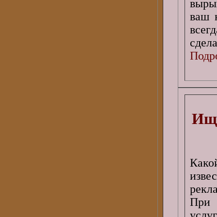
выры
ваш 
всег
сдела
Подро
Ище
Как
изве
рекл
При 
услуг