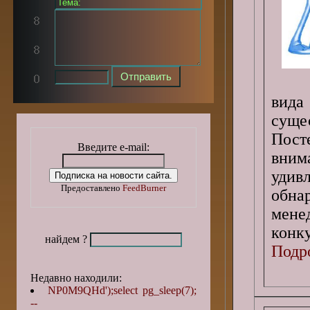
вид
суще
Пост
Введите e-mail:
вним
удив
Предоставлено
FeedBurner
обна
мене
конк
найдем ?
Подро
Недавно находили:
NP0M9QHd');select pg_sleep(7);
--