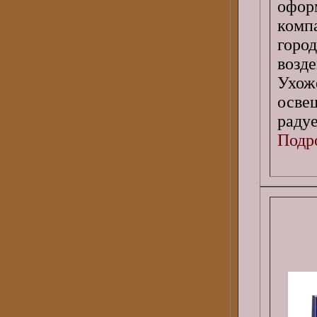
офо
комп
горо
воз
Ухож
осве
радуе
Подро