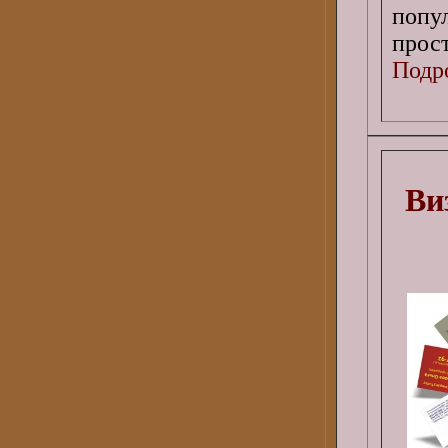
попу
прос
Подро
Ви