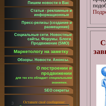
Пишем новости о Вас
подо
Статьи - рекламные и
Подро
информационные
Пресс-релизы (создание и
размещение)
Социальные сети. Новостные
сайты. Форумы. Блоги.
С
Продвижение (SMO)
зав
Маркетологу на заметку
Обзоры. Новости. Анонсы.
О построении и
продвижении
для тех кто обладает специальными
знаниями.
SEO секреты
Оставьте своё сообщение: