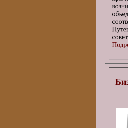
возн
объе
соо
Путе
совет
Подро
Би