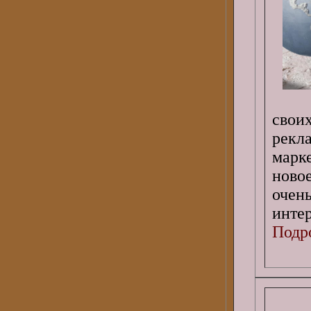
своих
рекл
марк
новое
очен
инте
Подро