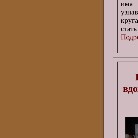
имя 
узна
круга
стат
Подро
вдо