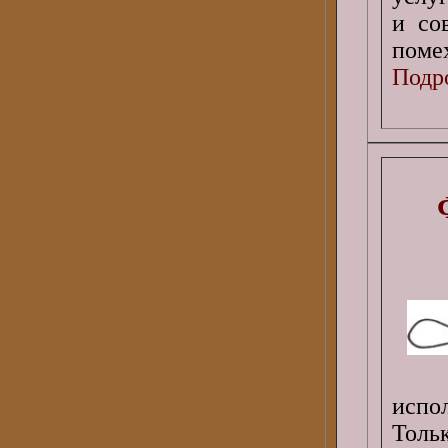
и со
поме
Подро
испо
Толь