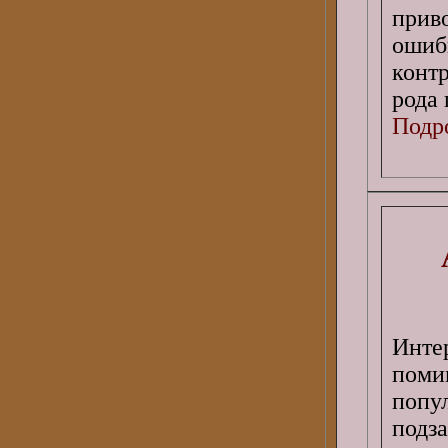
прив
оши
конт
рода 
Подро
Инте
пом
попу
подз