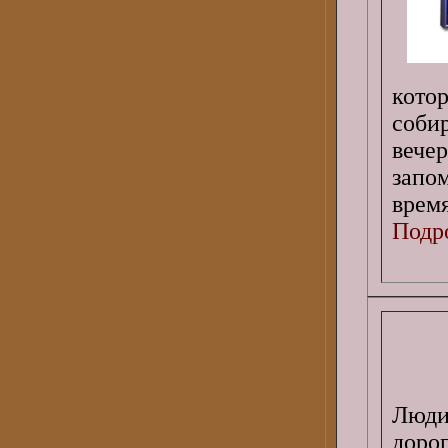
кото
соби
вече
запо
время
Подро
Люди
дорог