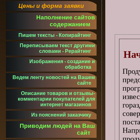
Цены и форма заявки
Наполнение сайтов
содержанием
Пишем тексты - Копирайтинг
Переписываем текст другими
словами - Рерайтинг
Нач
Изображения - создание и
обработка
Прод
Ведем ленту новостей на Вашем
пре
сайте
прог
Описание товаров и отзывы-
извес
комментарии покупателей для
гора
интернет магазинов
сове
Из пояснений заказчику
поста
Приводим людей на Ваш
Напр
сайт
прод