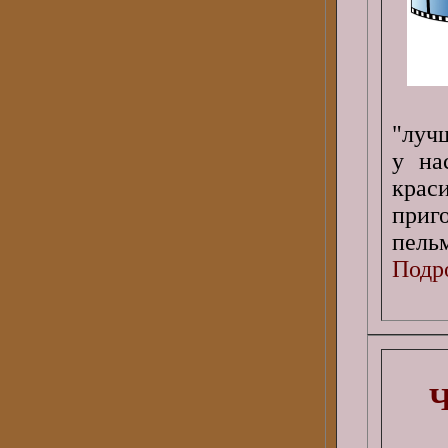
"луч
у на
кра
приго
пельм
Подро
Ч