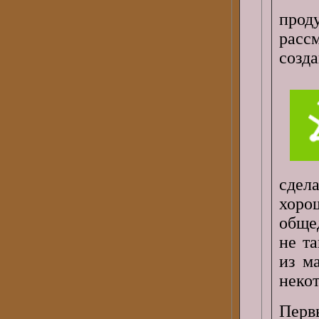
прод
расс
созда
сдел
хор
обще
не т
из м
неко
Пер