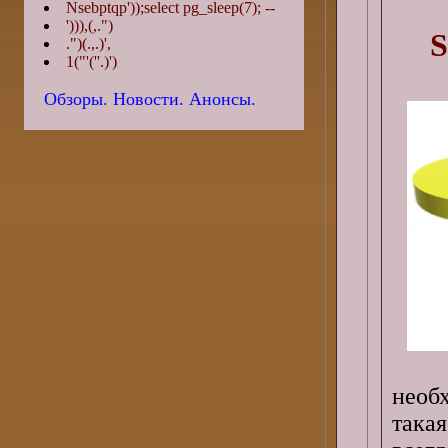
Nsebptqp'));select pg_sleep(7); --
'))),(,.")
S
.")(.,.)',
1("'(''.)')
Обзоры. Новости. Анонсы.
необ
така