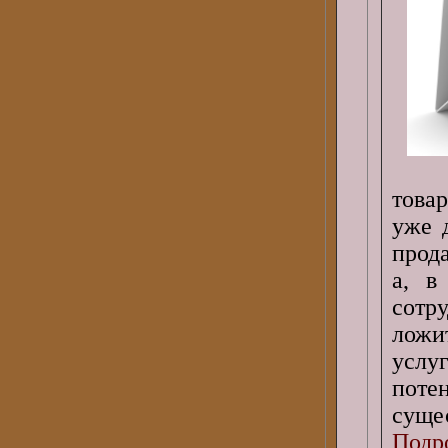
това
уже 
прод
а, в
сотр
ложи
усл
пот
суще
Подро