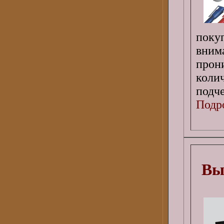
пок
вним
прон
коли
подче
Подро
Вы