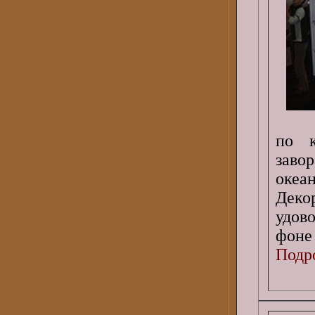
по к
заво
океа
Деко
удов
фоне
Подро