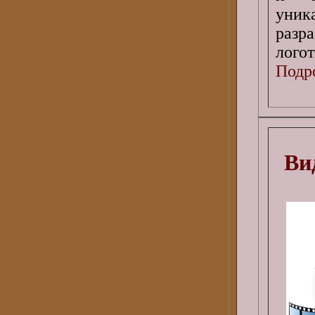
уник
разр
логот
Подро
Ви