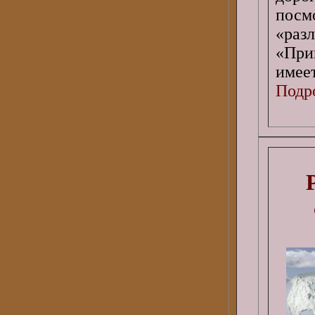
посм
«раз
«При
имеет
Подро