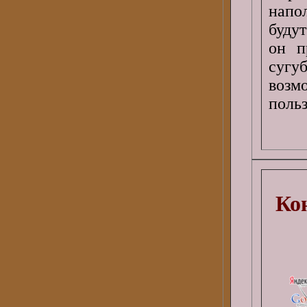
напо
буду
он п
сугу
возм
поль
Ко