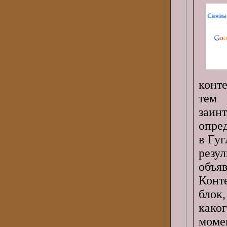
конт
тем
заинт
опре
в Гу
резу
объя
Конт
блок
како
моме