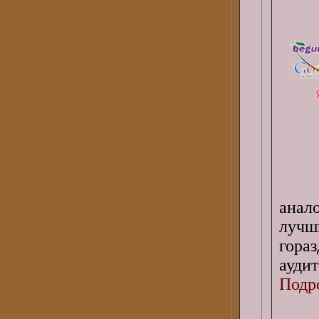
анал
лучш
гора
ауди
Подро