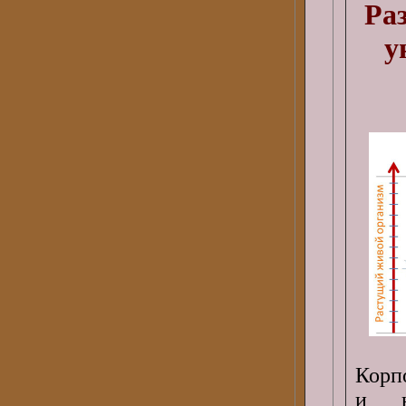
Раз
у
Корп
и н