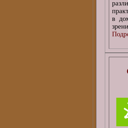
раз
практ
в до
зрени
Подро