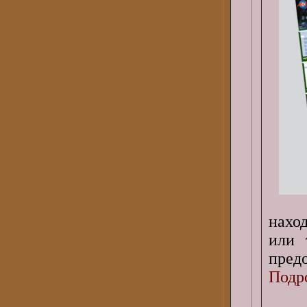
нахо
или 
пред
Подро