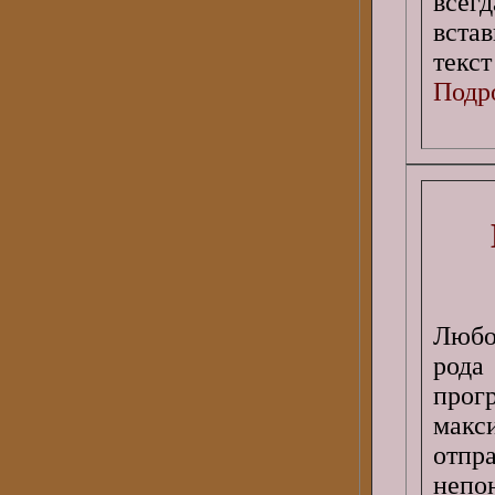
всег
встав
текст
Подро
Любо
рода
про
макс
отпр
непо