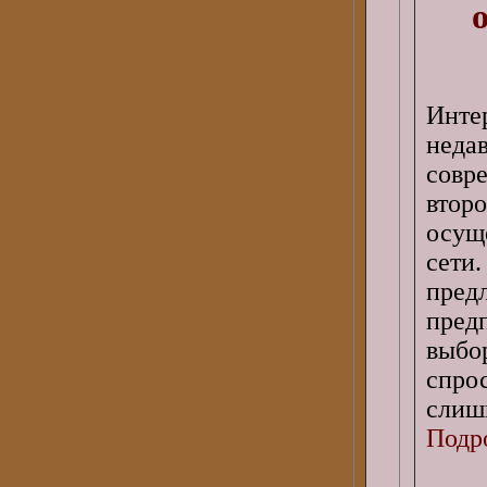
Инте
неда
совр
втор
осущ
сети
пре
пред
выбор
спро
слиш
Подро