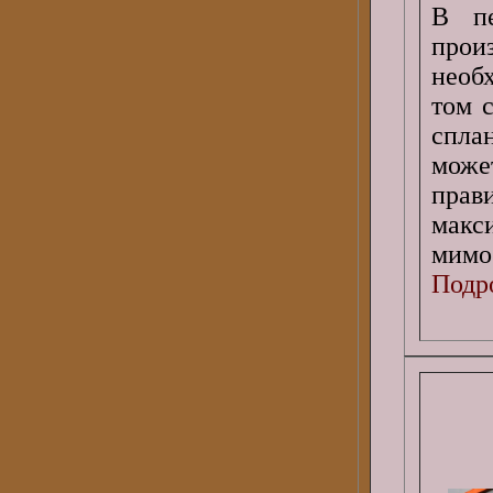
В пе
про
необх
том 
спла
може
прав
макс
мимо
Подро