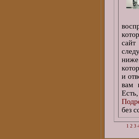
восп
кото
сайт
следу
ниже
кото
и отв
вам 
Есть,
Подро
без 
1
2
3