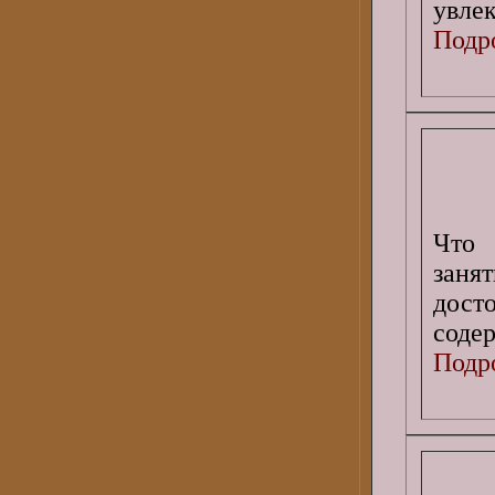
увлек
Подро
Что 
заня
дост
содер
Подро