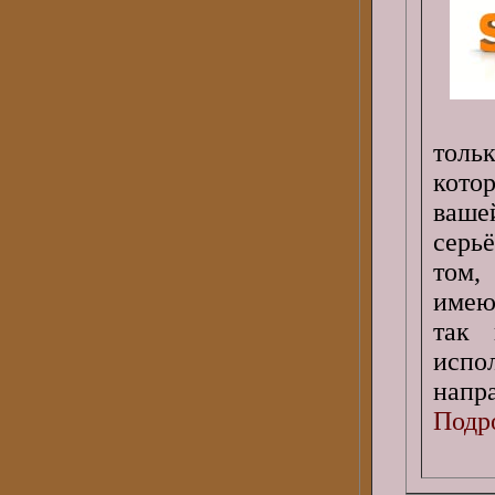
толь
кото
ваше
серь
том,
имею
так 
исп
напр
Подро