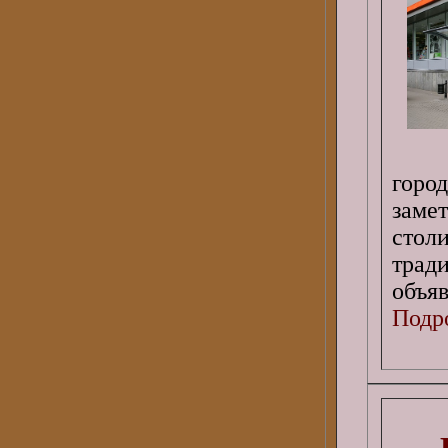
горо
заме
сто
тра
объя
Подро