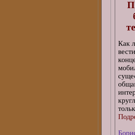
П
т
Как л
вест
конце
моби
суще
обща
инт
круг
толь
Подро
Бори