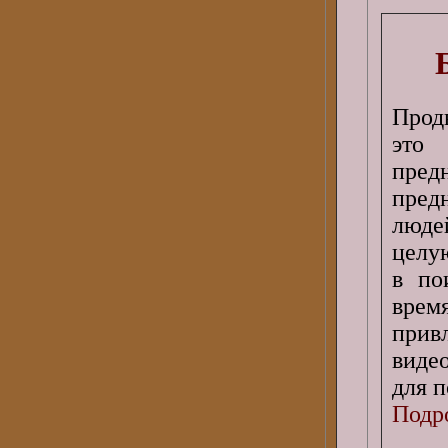
Прод
это
пре
пред
люде
целую
в по
врем
прив
виде
для п
Подро