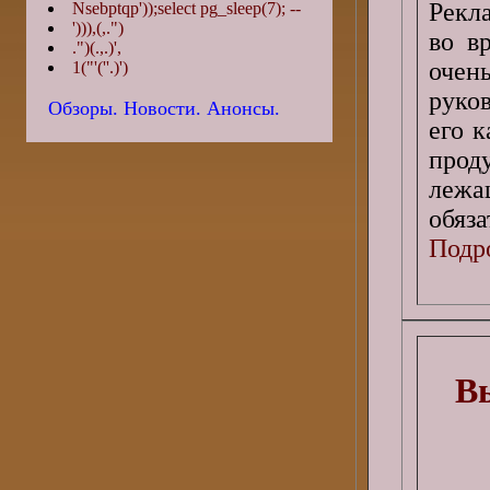
Рекла
Nsebptqp'));select pg_sleep(7); --
'))),(,.")
во в
.")(.,.)',
очен
1("'(''.)')
руко
Обзоры. Новости. Анонсы.
его 
про
лежа
обяза
Подро
Вы