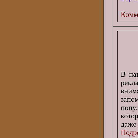
Комм
В на
рекла
вним
запо
попу
кото
даже
Подро