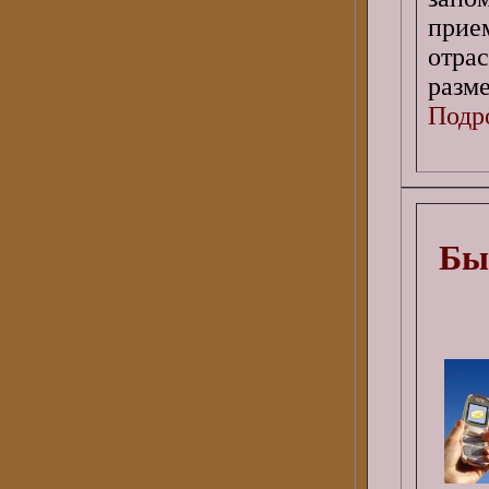
прие
отр
разм
Подро
Бы