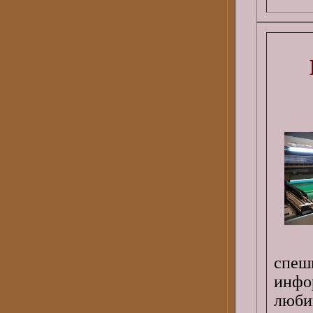
спе
инфо
люб