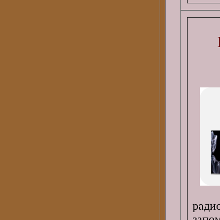
ради
запо