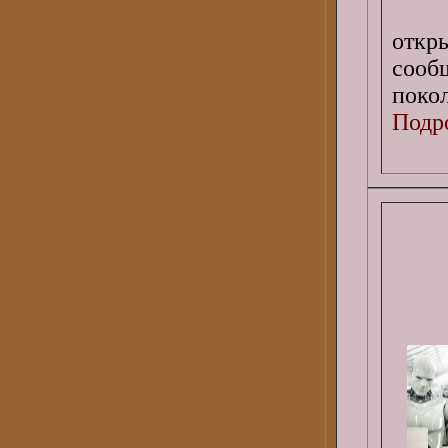
откр
сооб
покол
Подро