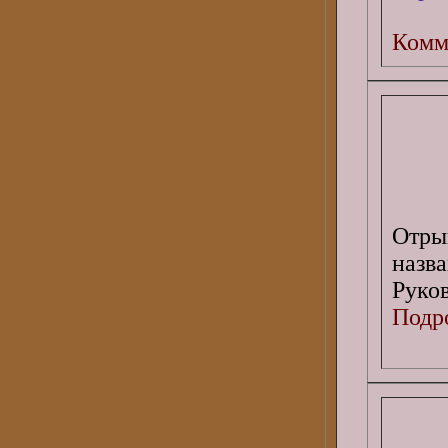
Комм
Отры
назв
Руков
Подро