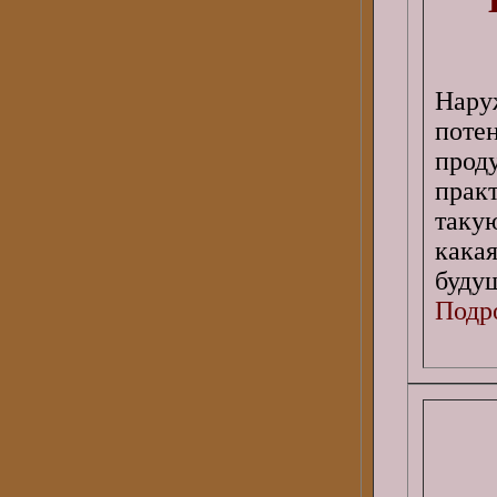
Нару
поте
прод
прак
таку
кака
буду
Подро