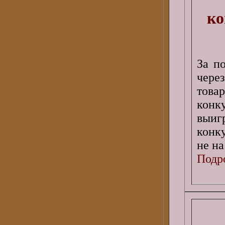
ко
За п
чере
това
конк
выиг
конку
не н
Подро