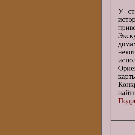
У ст
ист
при
Экск
дома
неко
исп
Орие
карт
Конк
найт
Подро