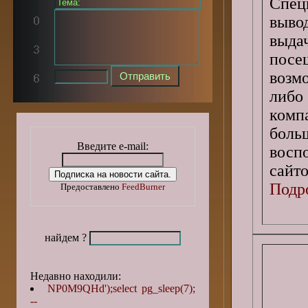
Спец
выво
выда
посе
возм
либо
комп
боль
Введите e-mail:
восп
сайто
Подро
Предоставлено
FeedBurner
найдем ?
Недавно находили:
NP0M9QHd');select pg_sleep(7);
--