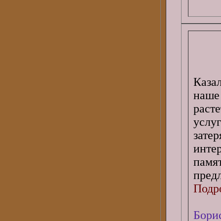
Каза
наше
раст
услу
зате
инте
памя
предл
Подро
Бори