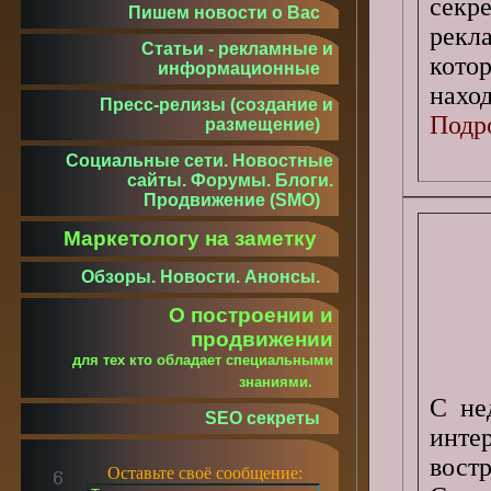
секр
Пишем новости о Вас
рекл
Статьи - рекламные и
кото
информационные
наход
Пресс-релизы (создание и
Подро
размещение)
Социальные сети. Новостные
сайты. Форумы. Блоги.
Продвижение (SMO)
Маркетологу на заметку
Обзоры. Новости. Анонсы.
О построении и
продвижении
для тех кто обладает специальными
знаниями.
С не
SEO секреты
инт
вост
Оставьте своё сообщение: