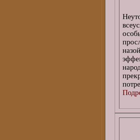
Неу
всеу
осо
прос
назой
эффе
наро
прек
потре
Подро