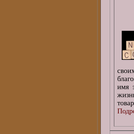
свои
благ
имя 
жизн
товар
Подро