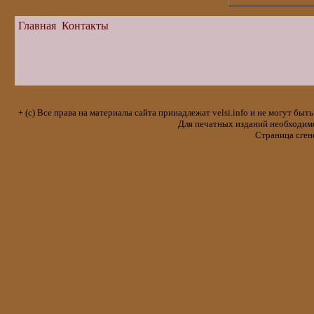
Главная
Контакты
+ (с) Все права на материалы сайта принадлежат velsi.info и не могут 
Для печатных изданий необходимо 
Страница сген