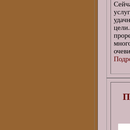
Сейч
услу
удач
цели
прор
мног
очеви
Подро
П