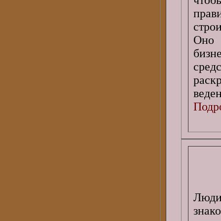
пра
стро
Оно 
биз
сред
раск
веден
Подро
Люди
знак