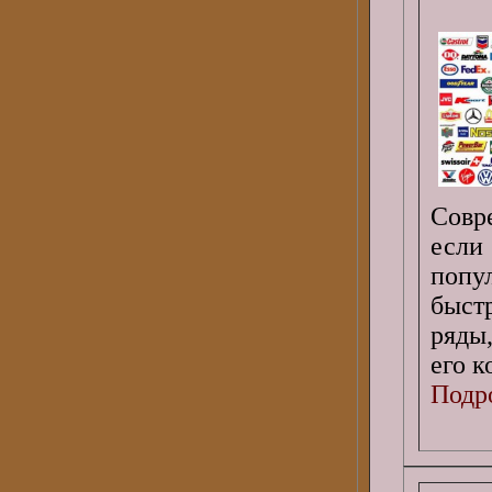
Совр
если
попу
быст
ряды
его к
Подро