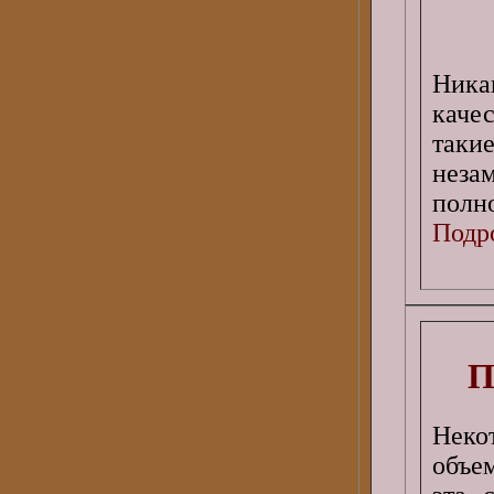
Ника
каче
так
нез
полно
Подро
П
Неко
объе