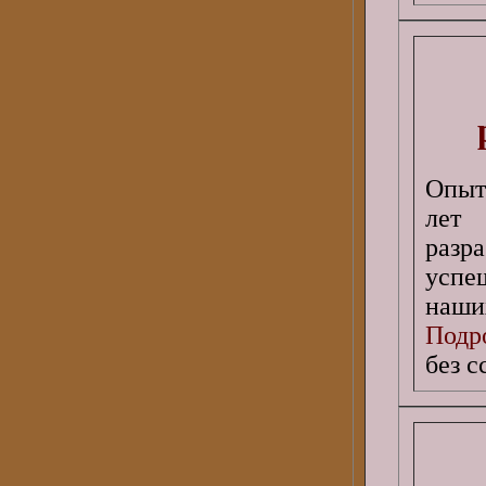
Опыт
лет 
разр
успе
наши
Подро
без 