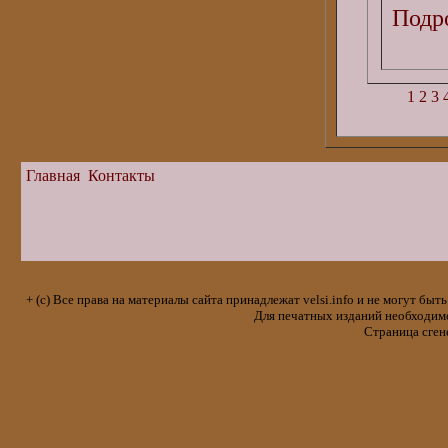
Подро
1
2
3
Главная
Контакты
+ (с) Все права на материалы сайта принадлежат velsi.info и не могут 
Для печатных изданий необходимо 
Страница сген