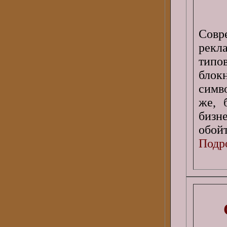
Совр
рекл
типо
блок
симв
же, 
бизн
обойт
Подро