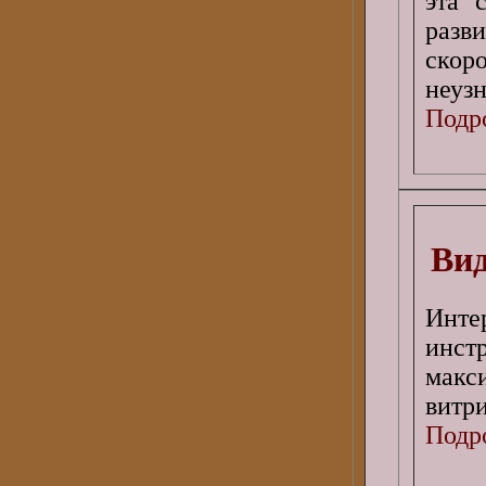
эта 
разв
ско
неуз
Подро
Вид
Инт
инст
макс
витри
Подро