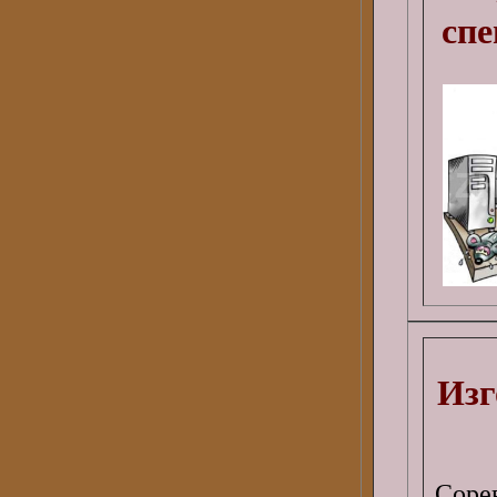
спе
Изг
Соре