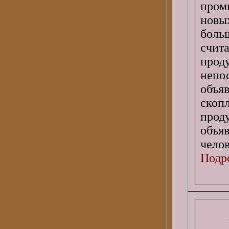
пром
новы
боль
счит
про
неп
объя
скоп
прод
объя
челов
Подро