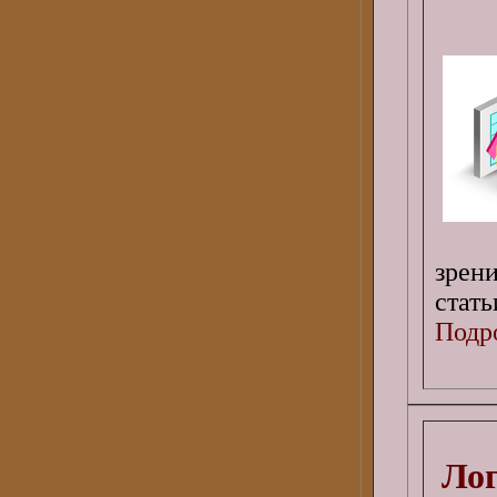
зрен
стать
Подро
Лог