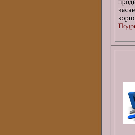
прод
кас
корп
Подро