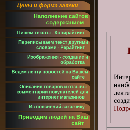
Цены и форма заявки
Наполнение сайтов
содержанием
Пишем тексты - Копирайтинг
Переписываем текст другими
словами - Рерайтинг
Изображения - создание и
обработка
Ведем ленту новостей на Вашем
Инте
сайте
наи
Описание товаров и отзывы-
деят
комментарии покупателей для
интернет магазинов
созд
Из пояснений заказчику
Подро
Приводим людей на Ваш
сайт