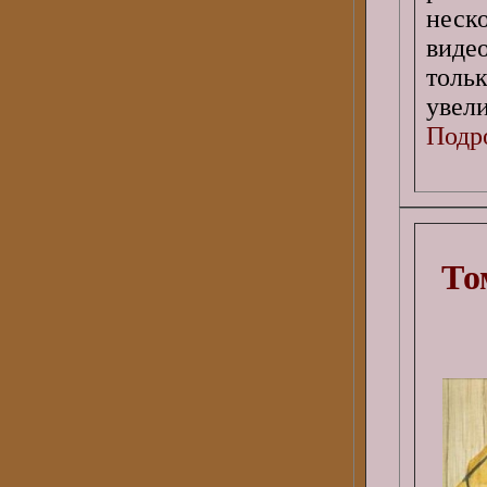
нес
виде
толь
увели
Подро
То