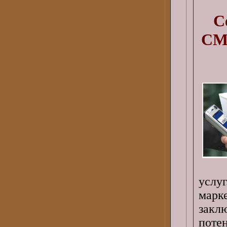
С
СМ
услуг
марк
зак
поте