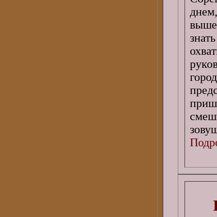
днем
выше,
знат
охва
руко
горо
пред
приш
смеш
зовущ
Подро