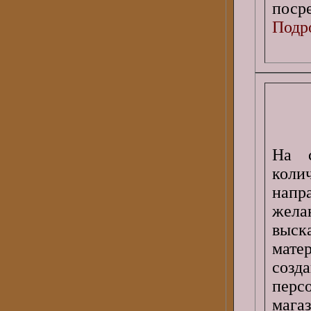
поср
Подро
На с
коли
напр
жела
выск
мате
созд
перс
мага