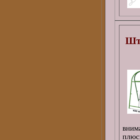
Шт
вним
плюс