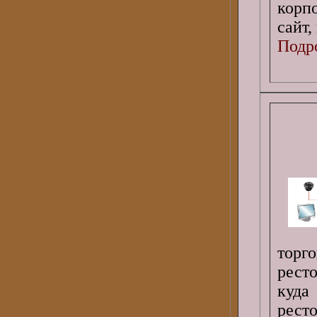
корп
сайт,
Подро
торг
рест
куда
рест