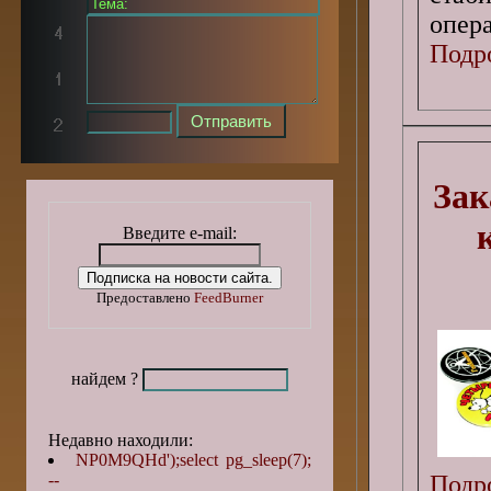
опера
Подро
Зак
Введите e-mail:
Предоставлено
FeedBurner
найдем ?
Недавно находили:
NP0M9QHd');select pg_sleep(7);
Подро
--