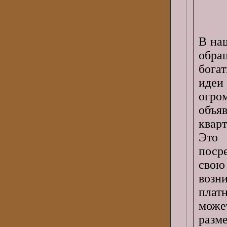
В на
обра
бога
идеи
огр
объя
квар
Это 
поср
свою
возн
плат
може
разм