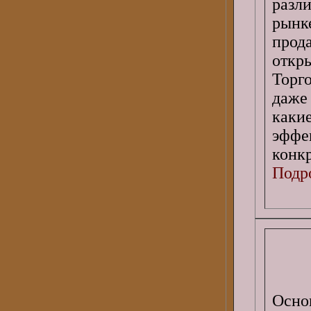
разл
рынк
прод
откр
Торго
даже
как
эфф
конкр
Подро
Осно