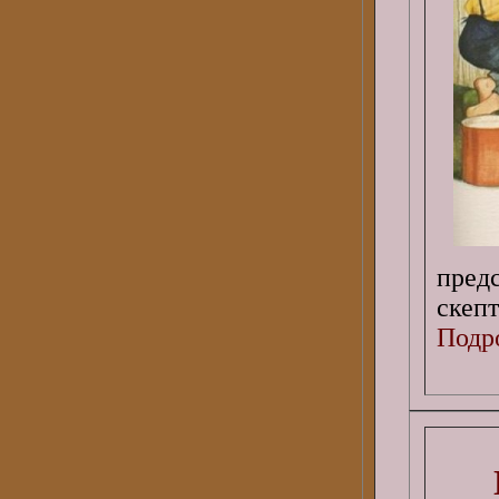
пред
скеп
Подро