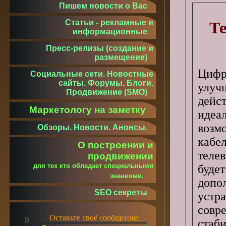
Пишем новости о Вас
Статьи - рекламные и
Те
информационные
Пресс-релизы (создание и
размещение)
Цифр
Социальные сети. Новостные
сайты. Форумы. Блоги.
улуч
Продвижение (SMO)
дейс
Маркетологу на заметку
идеа
возм
Обзоры. Новости. Анонсы.
кабе
О построении и
теле
продвижении
для тех кто обладает специальными
буд
знаниями.
допо
SEO секреты
уст
совр
Оставьте своё сообщение:
ста