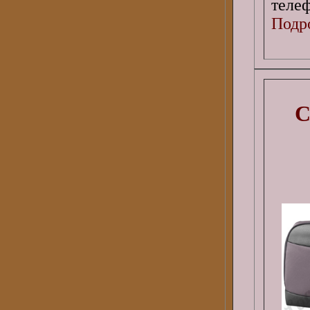
телеф
Подро
С