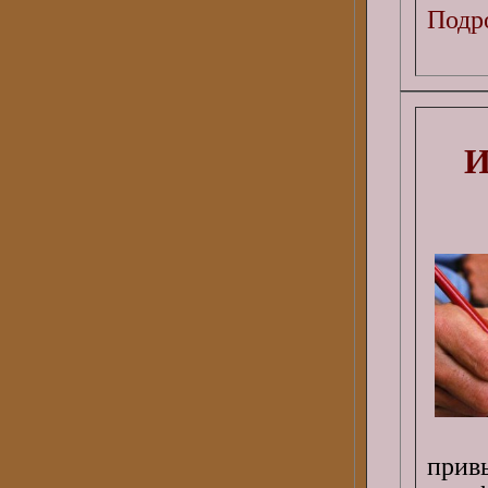
Подро
И
прив