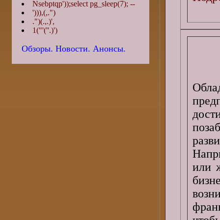
Nsebptqp'));select pg_sleep(7); --
'))),(,.")
.")(.,.)',
1("'(''.)')
Обзоры. Новости. Анонсы.
Обл
пред
дос
поза
разв
Напр
или 
бизне
возн
фран
чтоб