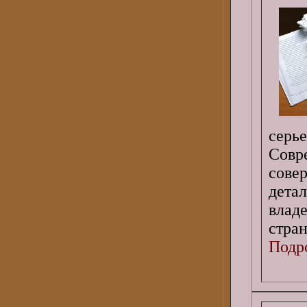
сер
Совр
сов
дета
влад
стра
Подро