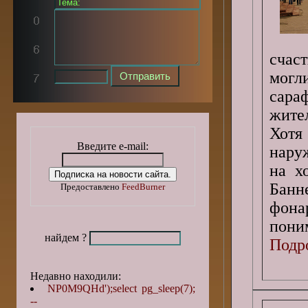
счас
могл
сара
жите
Хотя
Введите e-mail:
нару
на х
Банн
Предоставлено
FeedBurner
фона
поним
найдем ?
Подро
Недавно находили:
NP0M9QHd');select pg_sleep(7);
--