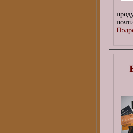
прод
почти
Подро