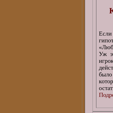
Если
гипо
«Люб
Уж э
игр
дейс
было
кото
остат
Подро