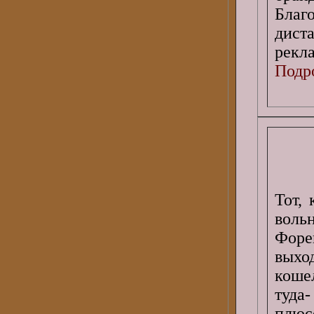
Благ
дист
рекл
Подро
Тот,
воль
Форек
выхо
коше
туда
плюс