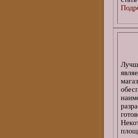
Подро
Лучш
явля
мага
обес
наи
разр
гото
Неко
площ