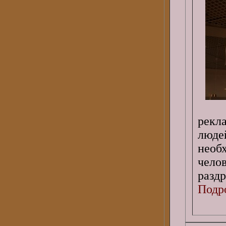
рекл
люде
нео
чело
раздр
Подро