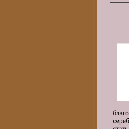
благ
сере
стать