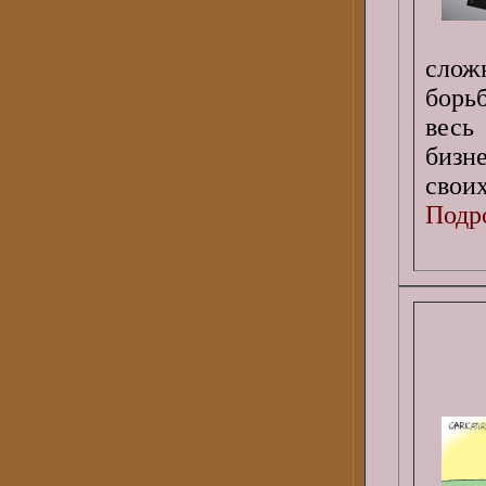
слож
борь
весь
бизн
своих
Подро