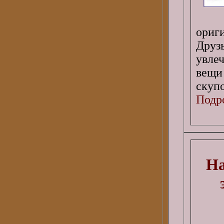
ориг
Друз
увле
вещи
скуп
Подро
На