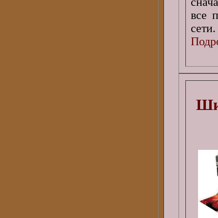
снач
все 
сети.
Подро
Ши