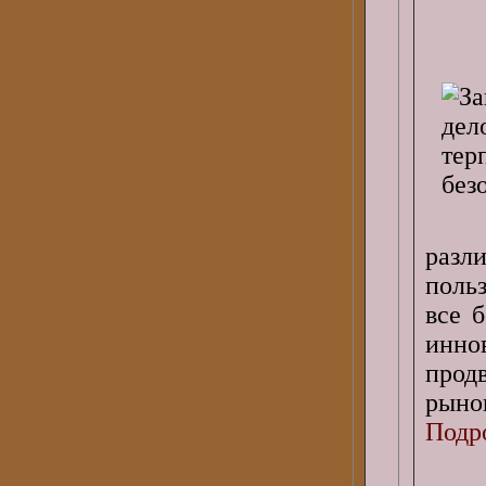
раз
поль
все 
инно
прод
рыно
Подро