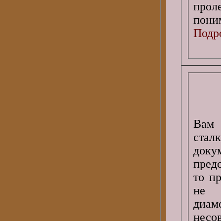
про
поним
Подро
Вам
сталк
доку
предс
то п
не 
диа
несо