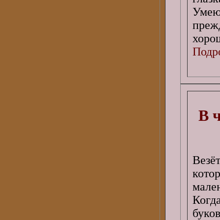
Умею
преж
хоро
Подро
В 
Везё
кото
мале
Когд
буко