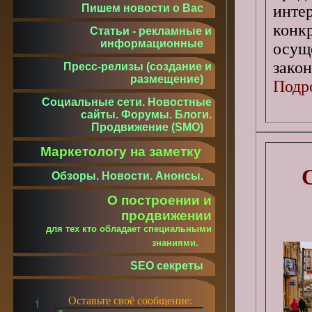
инте
Пишем новости о Вас
кон
Статьи - рекламные и
информационные
осущ
закон
Пресс-релизы (создание и
размещение)
Подро
Социальные сети. Новостные
сайты. Форумы. Блоги.
Продвижение (SMO)
Маркетологу на заметку
Обзоры. Новости. Анонсы.
О построении и
продвижении
для тех кто обладает специальными
знаниями.
SEO секреты
Оставьте своё сообщение: