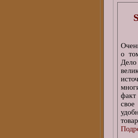
Очен
о то
Дело
вел
исто
мног
факт
свое
удоб
товар
Подро