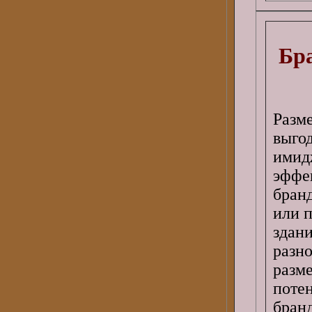
Бр
Разм
выго
ими
эффе
бран
или п
здан
разн
разм
поте
бра