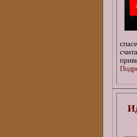
спас
счит
прив
Подро
Ид