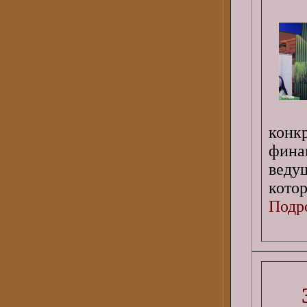
конк
фина
веду
кото
Подро