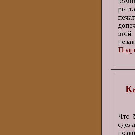
ком
рент
печ
допе
этой
незав
Подро
Ка
Что 
сдел
позв