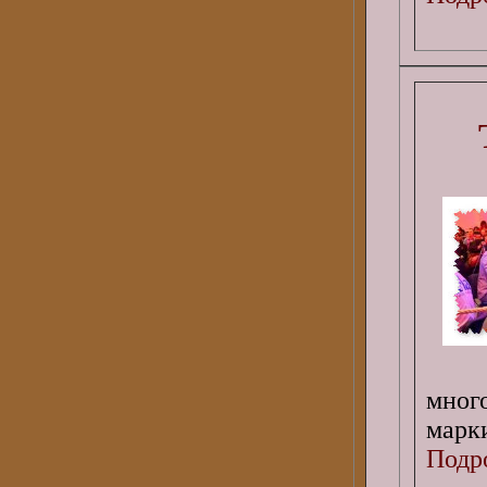
много
марк
Подро