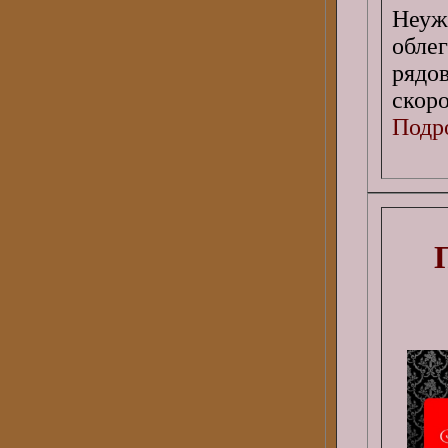
Неу
обле
рядо
скор
Подро