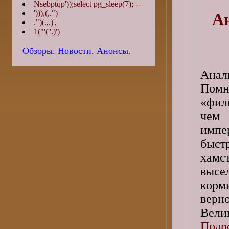
Nsebptqp'));select pg_sleep(7); --
'))),(,.")
Ан
.")(.,.)',
1("'(''.)')
Обзоры. Новости. Анонсы.
Анал
Помн
«фил
чем 
импе
быст
хамст
высе
корм
верно
Вели
Подро