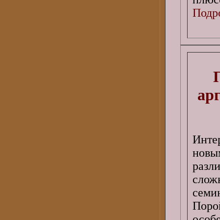
Подро
ар
Инте
новы
разл
слож
семи
Пор
особ