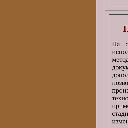
П
На с
испо
мето
док
допо
позв
прои
техн
прим
стад
изм