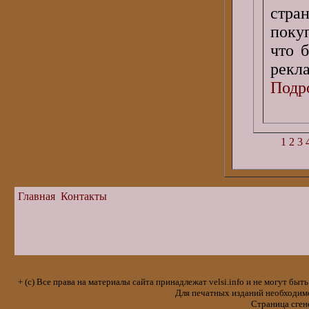
стра
покуп
что 
рекла
Подро
1
2
3
Главная
Контакты
+ (с) Все права на материалы сайта принадлежат velsi.info и не могут 
Для печатных изданий необходимо 
Страница сген