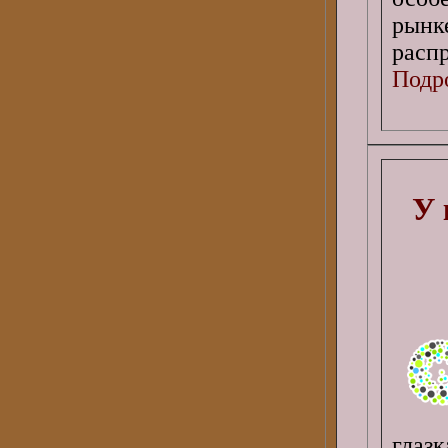
рынк
расп
Подро
У 
глаз