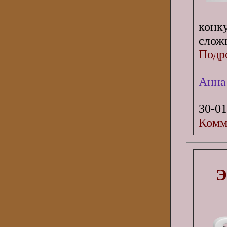
конк
сложн
Подро
Анна
30-01
Комм
Э