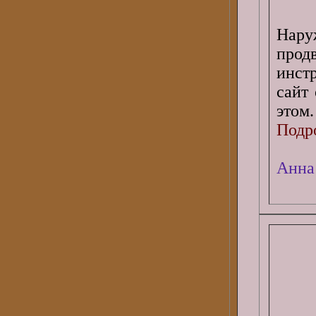
Нару
прод
инст
сайт
этом.
Подро
Анна