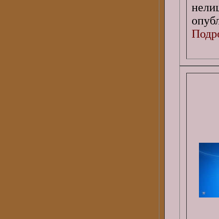
нели
опубл
Подро