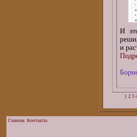
И эт
реши
и рас
Подро
Бори
1
2
3
Главная
Контакты