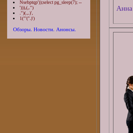
Nsebptqp'));select pg_sleep(7); --
Анна
'))),(,.")
.")(.,.)',
1("'(''.)')
Обзоры. Новости. Анонсы.