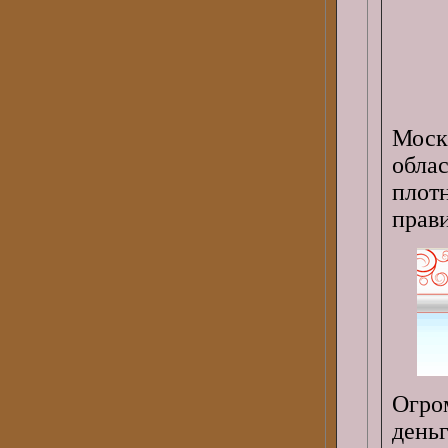
Моск
обла
плот
прав
Огро
день