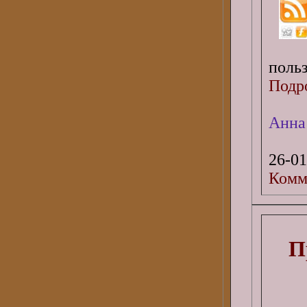
польз
Подро
Анна
26-01
Комм
П