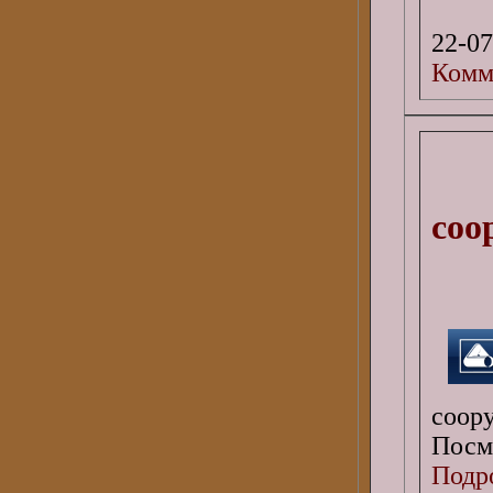
22-07
Комм
соо
соор
Посмо
Подро