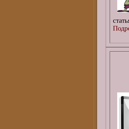
стат
Подро