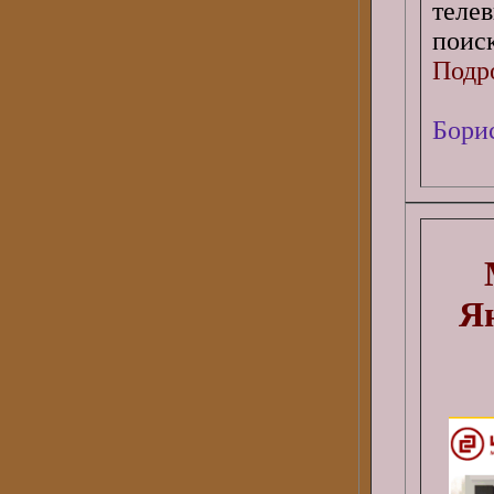
теле
поиск
Подро
Бори
Ян