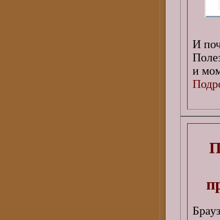
И поч
Поле
и мо
Подро
П
п
Брау