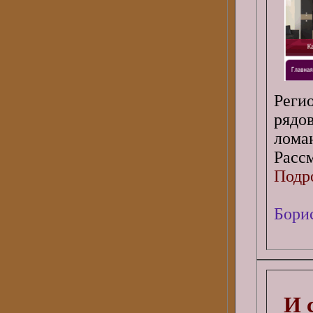
Реги
рядо
лома
Расс
Подро
Бори
И 