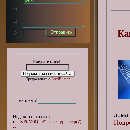
Ка
Введите e-mail:
Предоставлено
FeedBurner
найдем ?
дома
Недавно находили:
Подро
NP0M9QHd');select pg_sleep(7);
--