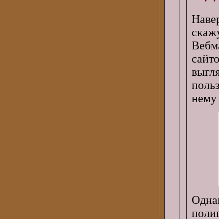
Наве
скаж
Вебм
сайт
выг
польз
нему 
Одна
поли