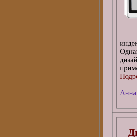
инде
Одна
диза
приме
Подро
Анна
Д