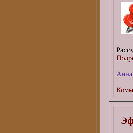
Рассм
Подро
Анна
Комм
Эф