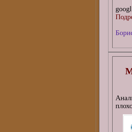
googl
Подро
Бори
М
Анали
плохо