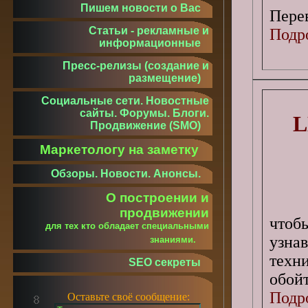
Пишем новости о Вас
Перев
Статьи - рекламные и
Подро
информационные
Пресс-релизы (создание и
размещение)
Социальные сети. Новостные
сайты. Форумы. Блоги.
L
Продвижение (SMO)
Маркетологу на заметку
Обзоры. Новости. Анонсы.
О построении и
продвижении
чтоб
для тех кто обладает специальными
узна
знаниями.
техн
SEO секреты
обой
Подро
Оставьте своё сообщение: