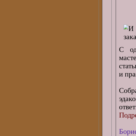
С од
маст
стать
и пр
Собр
эдак
ответ
Подро
Бори