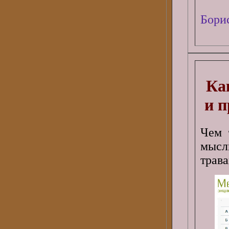
Бори
Ка
и 
Чем 
мысл
трава