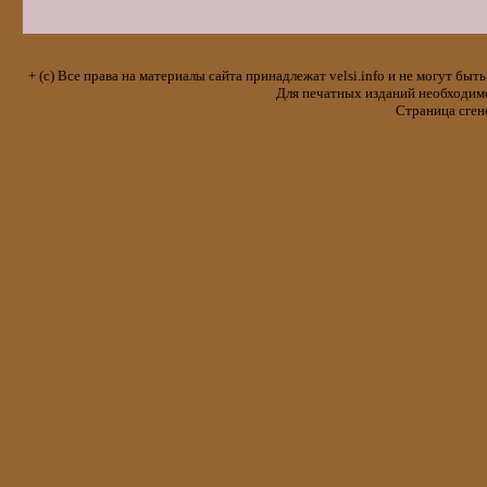
+ (с) Все права на материалы сайта принадлежат velsi.info и не могут 
Для печатных изданий необходимо 
Страница сген