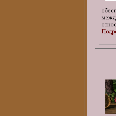
обе
межд
относ
Подро