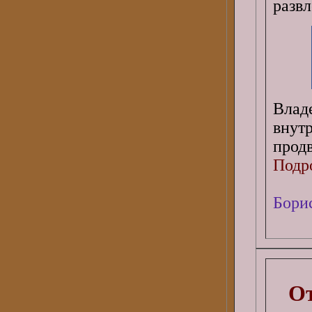
развл
Влад
внут
прод
Подро
Бори
От