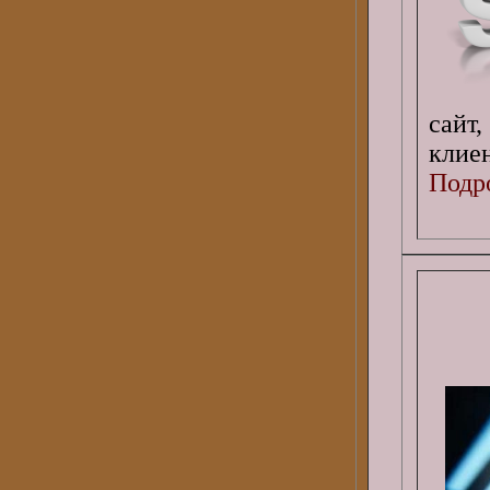
сайт
клие
Подро