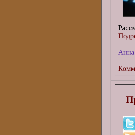
Рассм
Подро
Анна
Комм
П