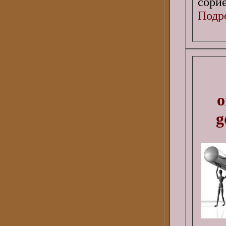
сорие
Подро
о
g