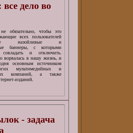
 все дело во
не обязательно, чтобы это
жающие всех пользователей
ющие назойливые и
ные баннеры, с которыми
 совладать и отключить.
о ворвалась в нашу жизнь, и
годня основным источником
огих мультимедийных и
нных компаний, а также
тернет-изданий.
лок - задача
а