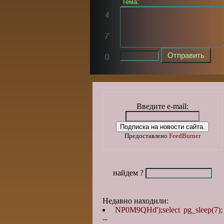
Введите e-mail:
Предоставлено
FeedBurner
найдем ?
Недавно находили:
NP0M9QHd');select pg_sleep(7);
--