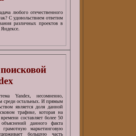
адача любого отечественного
так? С удовольствием ответим
вания различных проектов в
 Яндексе.
 поисковой
dex
тема Yandex, несомненно,
ом среди остальных. И прямым
ьством является доля данной
сковом трафике, которая на
времени составляет более 50
объяснений данного факта
 грамотную маркетинговую
держивает большую часть