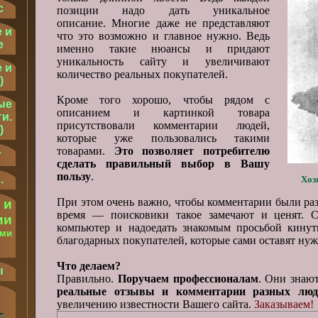
с
позиции надо дать уникальное
описание. Многие даже не представляют
 и
что это возможно и главное нужно. Ведь
е
именно такие нюансы и придают
уникальность сайту и увеличивают
 и
количество реальных покупателей.
)
Кроме того хорошо, чтобы рядом с
ые
описанием и картинкой товара
и.
присутствовали комментарии людей,
)
которые уже пользовались такими
товарами.
Это позволяет потребителю
у
сделать правильный выбор в Вашу
пользу
.
.
Хоз
При этом очень важно, чтобы комментарии были ра
 и
время — поисковики такое замечают и ценят. С
ии
компьютер и надоедать знакомым просьбой кинут
ыми
благодарных покупателей, которые сами оставят ну
.
Что делаем?
ы
Правильно.
Поручаем профессионалам
. Они знаю
реальные отзывы и комментарии разных люд
увеличению известности Вашего сайта.
Заказываем!