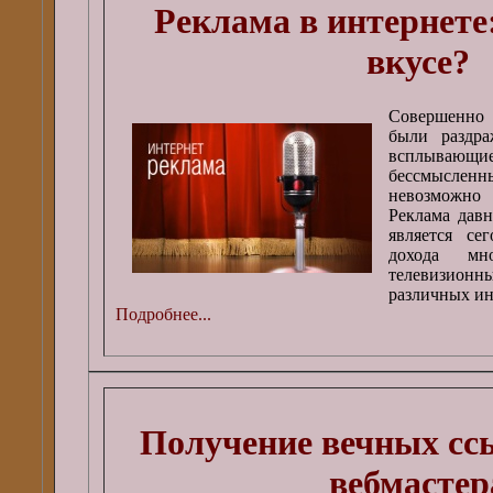
Реклама в интернете:
вкусе?
Совершенно 
были раздра
всплыва
бессмыслен
невозможно
Реклама давн
является се
дохода мн
телевизио
различных ин
Подробнее...
Получение вечных ссы
вебмастер