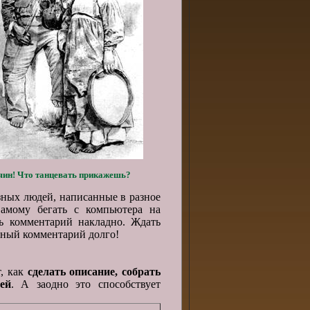
яин! Что танцевать прикажешь?
зных людей, написанные в разное
амому бегать с компьютера на
ь комментарий накладно. Ждать
жный комментарий долго!
т, как
сделать описание,
собрать
ей
. А заодно это способствует