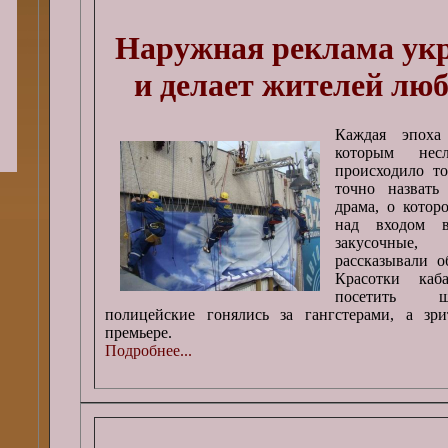
Наружная реклама укр
и делает жителей лю
Каждая эпоха
которым несл
происходило т
точно назвать 
драма, о котор
над входом в
закусочные,
рассказывали о
Красотки каб
посетить ши
полицейские гонялись за гангстерами, а зр
премьере.
Подробнее...