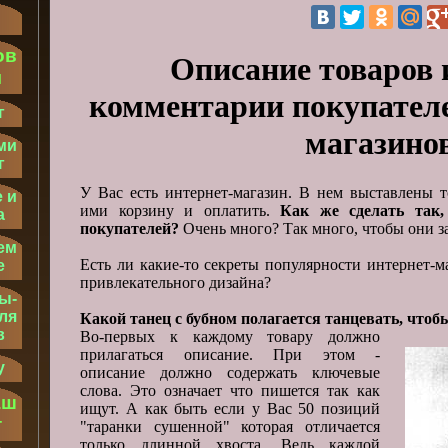
ов
Описание товаров 
м
комментарии покупателе
г
магазино
ми
г
У Вас есть интернет-магазин. В нем выставлены 
 и
ими корзину и оплатить.
Как же сделать так
а
покупателей?
Очень много? Так много, чтобы они з
ем
Есть ли какие-то секреты популярности интернет-м
е
привлекательного дизайна?
ы-
ля
Какой танец с бубном полагается танцевать, что
в
Во-первых к каждому товару должно
прилагаться описание. При этом -
у
описание должно содержать ключевые
слова. Это означает что пишется так как
аш
ищут. А как быть если у Вас 50 позиций
т
"таранки сушенной" которая отличается
только длинной хвоста. Ведь каждой