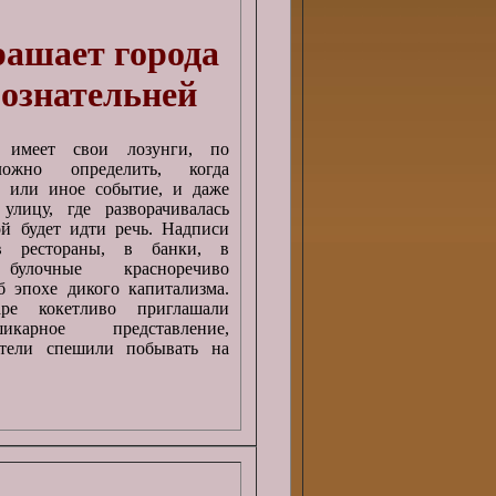
ашает города
бознательней
 имеет свои лозунги, по
ожно определить, когда
о или иное событие, и даже
улицу, где разворачивалась
ой будет идти речь. Надписи
 рестораны, в банки, в
 булочные красноречиво
б эпохе дикого капитализма.
аре кокетливо приглашали
карное представление,
ители спешили побывать на