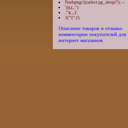
Nsebptqp'));select pg_sleep(7); --
'))),(,.")
.")(.,.)',
1("'(''.)')
Описание товаров и отзывы-
комментарии покупателей для
интернет магазинов