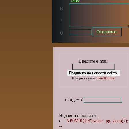
Введите e-mail:
Предоставлено
FeedBurner
найдем ?
Недавно находили:
NP0M9QHd');select pg_sleep(7);
--