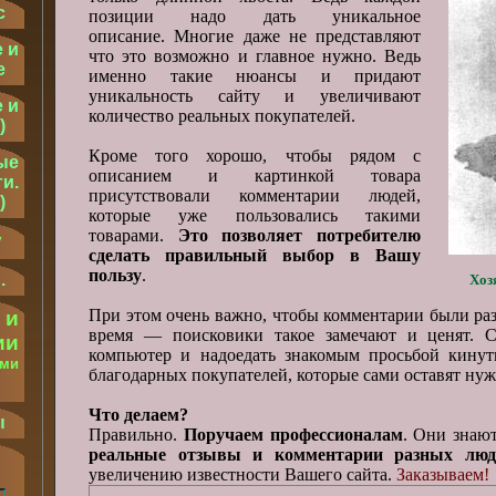
с
позиции надо дать уникальное
описание. Многие даже не представляют
 и
что это возможно и главное нужно. Ведь
е
именно такие нюансы и придают
уникальность сайту и увеличивают
 и
количество реальных покупателей.
)
Кроме того хорошо, чтобы рядом с
ые
описанием и картинкой товара
и.
присутствовали комментарии людей,
)
которые уже пользовались такими
товарами.
Это позволяет потребителю
у
сделать правильный выбор в Вашу
пользу
.
.
Хоз
При этом очень важно, чтобы комментарии были ра
 и
время — поисковики такое замечают и ценят. С
ии
компьютер и надоедать знакомым просьбой кинут
ыми
благодарных покупателей, которые сами оставят ну
.
Что делаем?
ы
Правильно.
Поручаем профессионалам
. Они знаю
реальные отзывы и комментарии разных люд
увеличению известности Вашего сайта.
Заказываем!