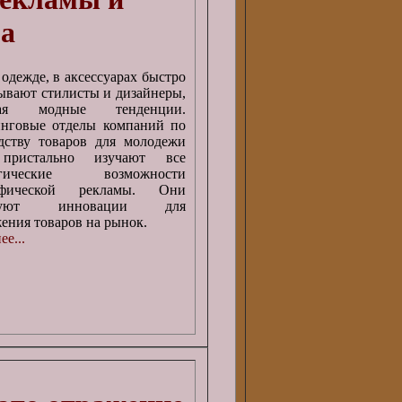
а
 одежде, в аксессуарах быстро
ывают стилисты и дизайнеры,
агая модные тенденции.
нговые отделы компаний по
дству товаров для молодежи
пристально изучают все
логические возможности
афической рекламы. Они
ьзуют инновации для
ения товаров на рынок.
е...