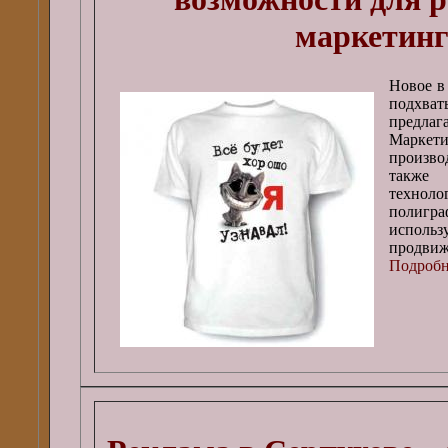
маркетинг
Новое в
подхват
предл
Маркети
произво
также 
техно
полигр
испол
продвиж
Подробне