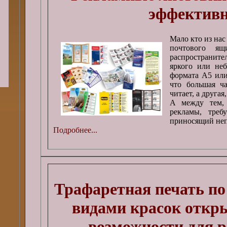
эффектив
Мало кто из нас
почтового я
распространи
яркого или неб
формата А5 или
что большая ч
читает, а другая
А между тем, 
рекламы, треб
приносящий неп
Подробнее...
Трафаретная печать по
видами красок откр
возможности для 