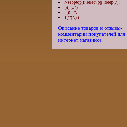
Nsebptqp'));select pg_sleep(7); --
'))),(,.")
.")(.,.)',
1("'(''.)')
Описание товаров и отзывы-
комментарии покупателей для
интернет магазинов