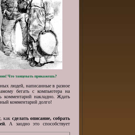
яин! Что танцевать прикажешь?
зных людей, написанные в разное
амому бегать с компьютера на
ь комментарий накладно. Ждать
жный комментарий долго!
т, как
сделать описание,
собрать
ей
. А заодно это способствует