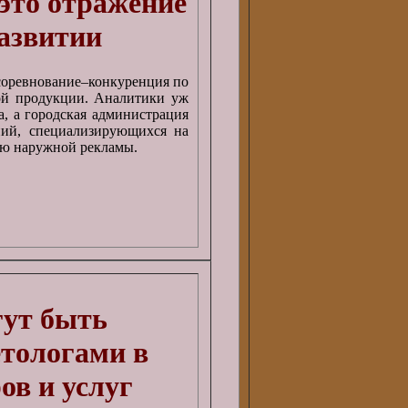
 это отражение
развитии
соревнование–конкуренция по
ой продукции. Аналитики уж
а, а городская администрация
ний, специализирующихся на
ию наружной рекламы.
гут быть
тологами в
ов и услуг