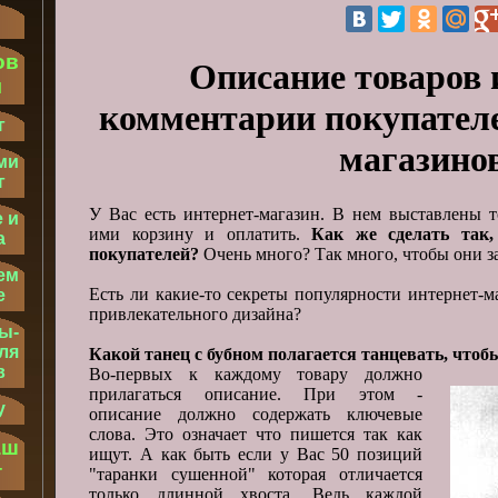
ов
Описание товаров 
м
комментарии покупателе
г
магазино
ми
г
У Вас есть интернет-магазин. В нем выставлены 
 и
ими корзину и оплатить.
Как же сделать так
а
покупателей?
Очень много? Так много, чтобы они з
ем
Есть ли какие-то секреты популярности интернет-м
е
привлекательного дизайна?
ы-
ля
Какой танец с бубном полагается танцевать, что
в
Во-первых к каждому товару должно
прилагаться описание. При этом -
у
описание должно содержать ключевые
слова. Это означает что пишется так как
аш
ищут. А как быть если у Вас 50 позиций
т
"таранки сушенной" которая отличается
только длинной хвоста. Ведь каждой