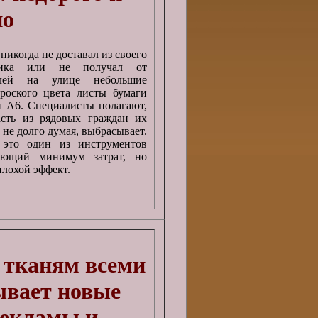
но
 никогда не доставал из своего
щика или не получал от
телей на улице небольшие
роского цвета листы бумаги
 А6. Специалисты полагают,
асть из рядовых граждан их
, не долго думая, выбрасывает.
это один из инструментов
ующий минимум затрат, но
лохой эффект.
 тканям всеми
ывает новые
рекламы и