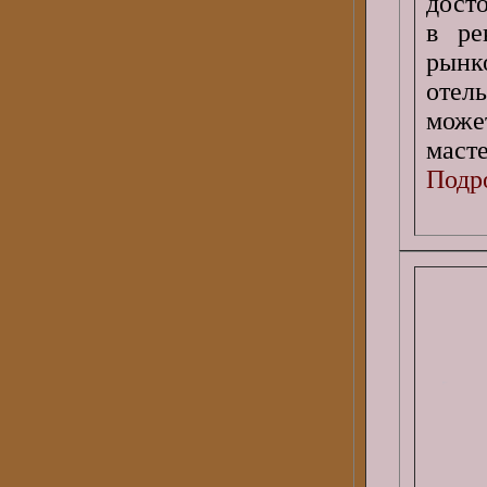
дост
в ре
рынк
отел
може
масте
Подро