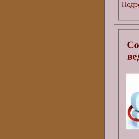
Подро
Со
ве