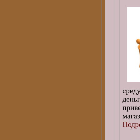
среду
день
прив
мага
Подро