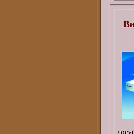
Ви
досу