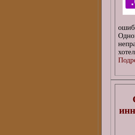
ошиб
Одно
непр
хотел
Подро
инн