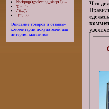
Nsebptqp'));select pg_sleep(7); --
Что де
'))),(,.")
Правил
.")(.,.)',
1("'(''.)')
сделат
коммен
Описание товаров и отзывы-
увеличе
комментарии покупателей для
интернет магазинов