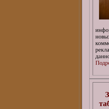
инфо
новы
комм
рекл
данн
Подро
З
та