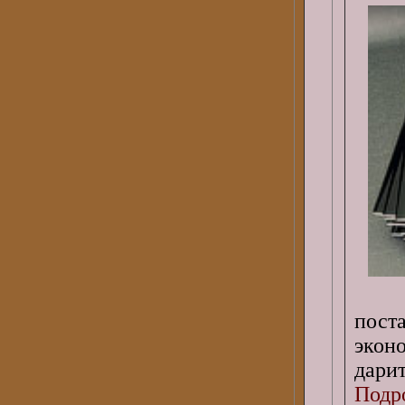
пост
экон
дарит
Подро