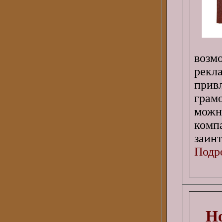
возм
рекл
прив
грам
можн
комп
заин
Подро
Но