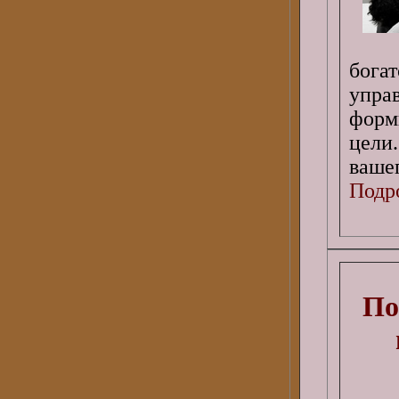
бог
упра
форм
цели
вашег
Подро
По