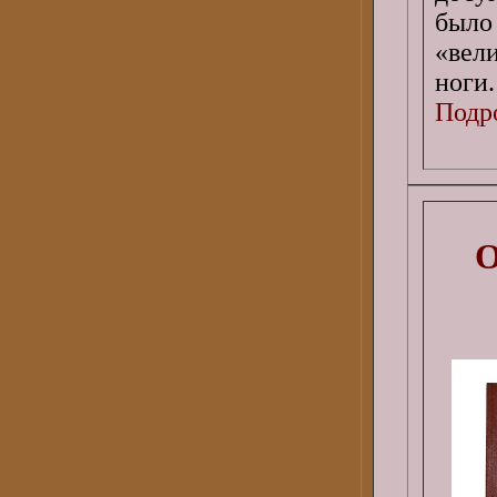
было
«вел
ноги.
Подро
О