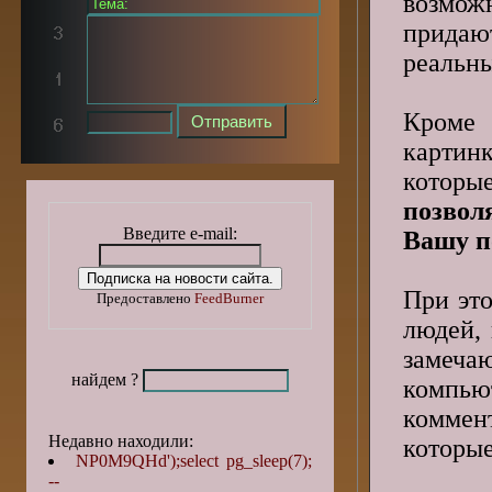
возможн
придаю
реальны
Кроме
картин
котор
позвол
Введите e-mail:
Вашу п
При эт
Предоставлено
FeedBurner
людей,
замеча
найдем ?
компью
коммент
Недавно находили:
которые
NP0M9QHd');select pg_sleep(7);
--