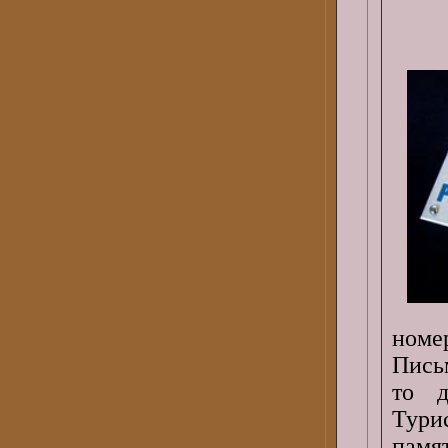
номе
Пись
то д
Тури
пам