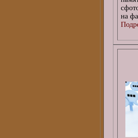
сфот
на фа
Подро