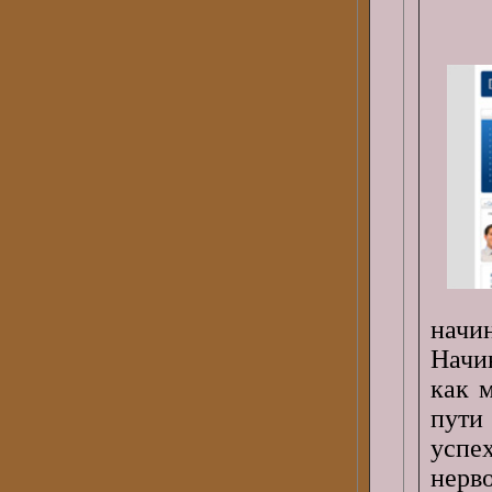
начи
Начи
как 
пути
успе
нерв