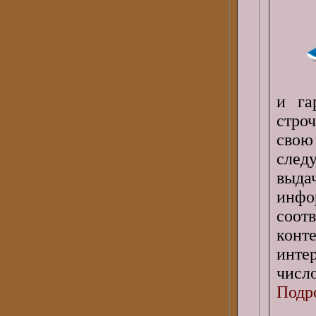
и га
стро
свою
след
выда
инфо
соот
конт
инте
число
Подро