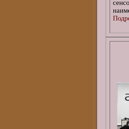
сенс
наиме
Подро