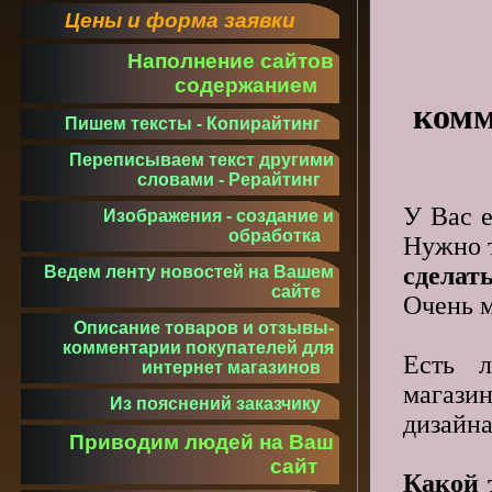
Цены и форма заявки
Наполнение сайтов
содержанием
комм
Пишем тексты - Копирайтинг
Переписываем текст другими
словами - Рерайтинг
У Вас е
Изображения - создание и
обработка
Нужно т
сделат
Ведем ленту новостей на Вашем
сайте
Очень м
Описание товаров и отзывы-
комментарии покупателей для
Есть л
интернет магазинов
магази
Из пояснений заказчику
дизайн
Приводим людей на Ваш
сайт
Какой 