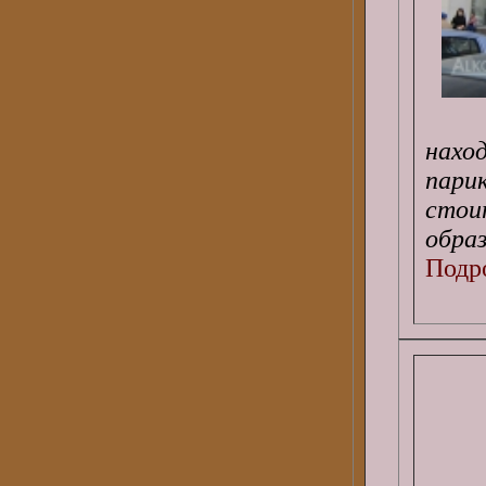
нах
пари
стои
образ
Подро