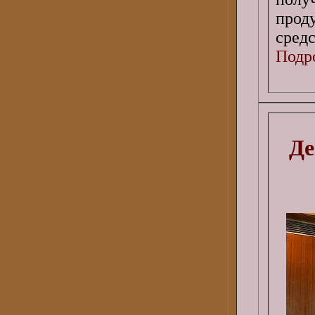
прод
средс
Подро
Де