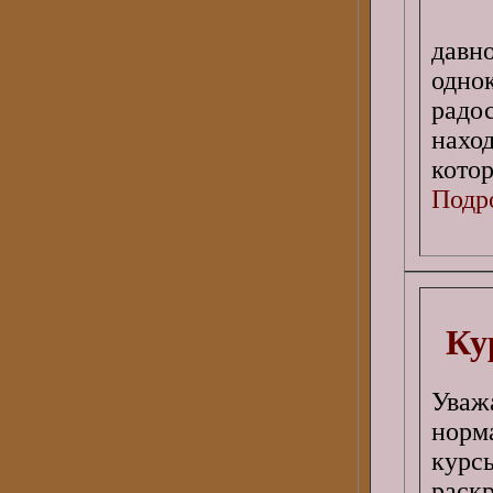
дав
одно
радо
нахо
кото
Подро
Ку
Ува
норм
курс
раск