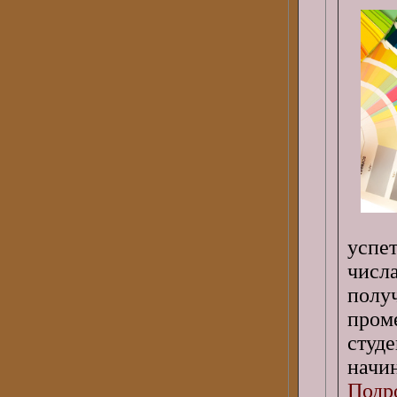
успе
числ
полу
пром
студ
начи
Подро