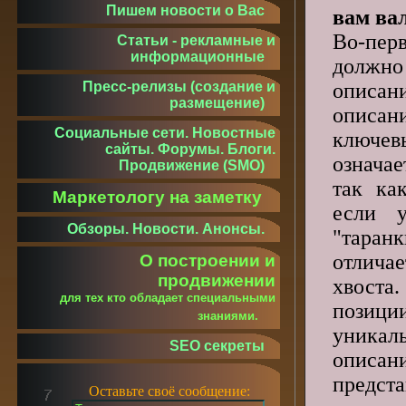
Пишем новости о Вас
вам ва
Во-перв
Статьи - рекламные и
информационные
долж
описа
Пресс-релизы (создание и
размещение)
описан
Социальные сети. Новостные
ключе
сайты. Форумы. Блоги.
означ
Продвижение (SMO)
так ка
Маркетологу на заметку
если 
Обзоры. Новости. Анонсы.
"таранк
отлича
О построении и
продвижении
хвост
для тех кто обладает специальными
пози
знаниями.
уникал
SEO секреты
описан
предс
Оставьте своё сообщение: