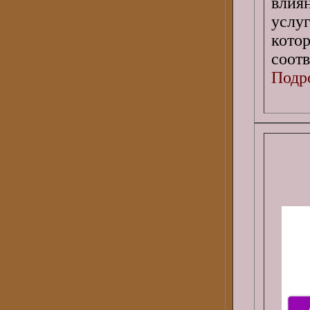
влия
услу
кот
соотв
Подро