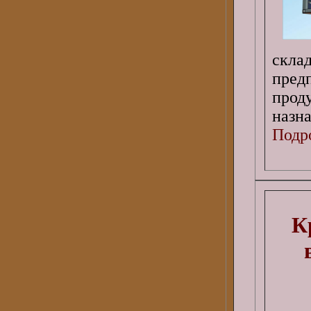
скла
пред
прод
назн
Подро
К