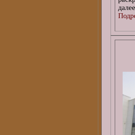
далее
Подро