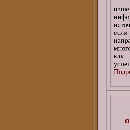
наш
инфо
исто
если
напр
мног
как 
успе
Подро
о