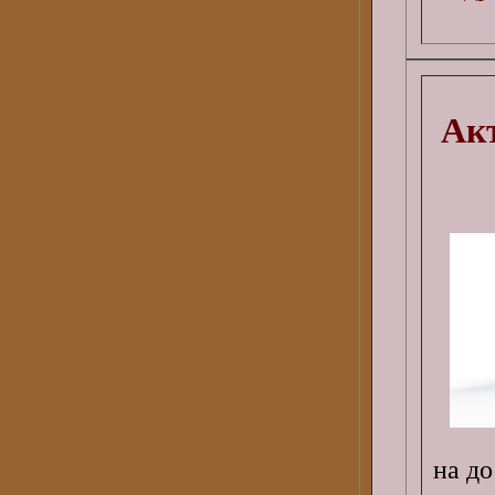
Ак
на д