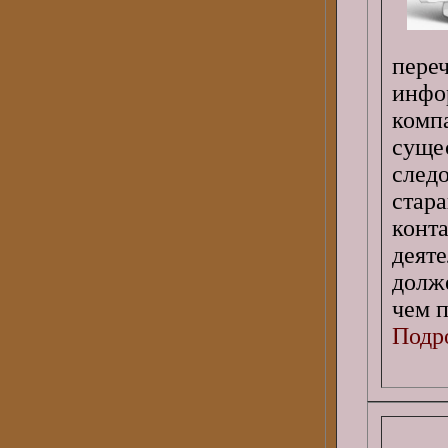
пер
инфо
комп
суще
след
стар
конт
деяте
долж
чем 
Подро