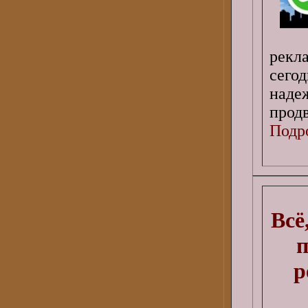
рекл
сего
наде
продв
Подро
Всё
п
р