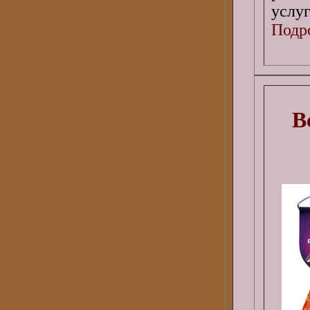
услуг
Подро
В