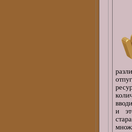
раз
отпу
ресу
коли
вводи
и эт
стар
множ