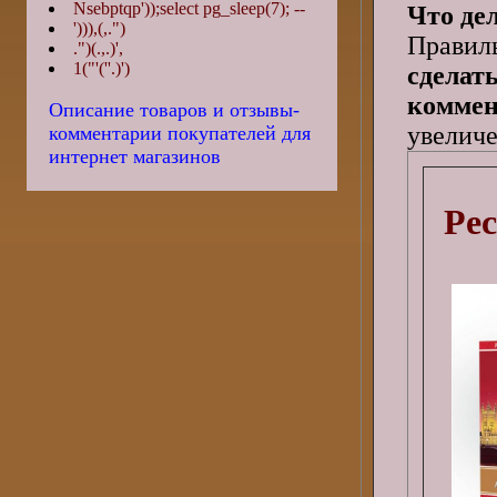
Nsebptqp'));select pg_sleep(7); --
Что де
'))),(,.")
Правил
.")(.,.)',
1("'(''.)')
сделат
коммен
Описание товаров и отзывы-
увеличе
комментарии покупателей для
интернет магазинов
Рес