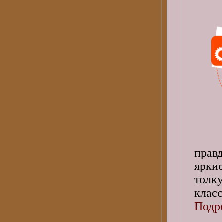
правд
ярки
толк
класс
Подро