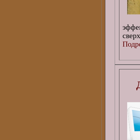
эффе
сверх
Подро