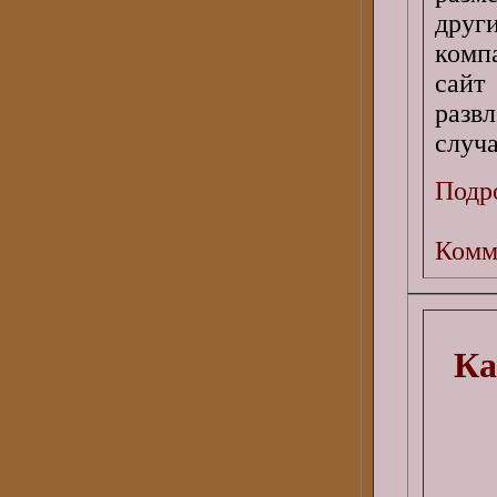
друг
комп
сайт
разв
случа
Подро
Комм
Ка