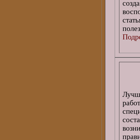
созда
восп
стат
поле
Подро
Лучш
рабо
спец
сост
возн
прав