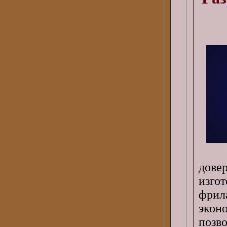
дов
изго
фрил
экон
позв