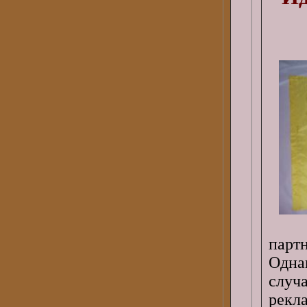
партн
Одна
случ
рекл