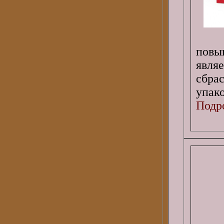
повы
являе
сбра
упако
Подро