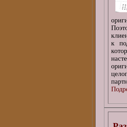
ориг
Поэт
клие
к по
кото
наст
ориг
цело
партн
Подро
Раз