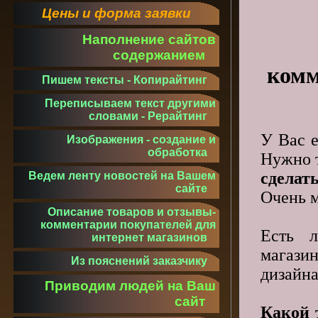
Цены и форма заявки
Наполнение сайтов
содержанием
комм
Пишем тексты - Копирайтинг
Переписываем текст другими
словами - Рерайтинг
У Вас е
Изображения - создание и
обработка
Нужно т
сделат
Ведем ленту новостей на Вашем
сайте
Очень м
Описание товаров и отзывы-
комментарии покупателей для
Есть л
интернет магазинов
магази
Из пояснений заказчику
дизайн
Приводим людей на Ваш
сайт
Какой 