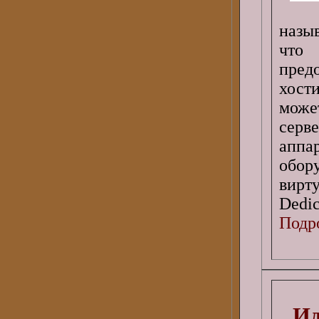
назы
что
пред
хост
може
сер
аппа
обору
вирт
Dedic
Подро
Ид