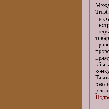
Межд
Trus
прод
инс
полу
това
пра
пров
прям
объе
конк
Тако
реал
рекл
Подро