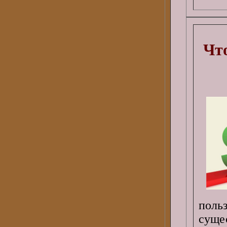
Чт
поль
суще