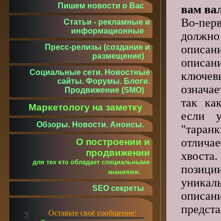
Пишем новости о Вас
вам ва
Во-перв
Статьи - рекламные и
информационные
долж
описа
Пресс-релизы (создание и
размещение)
описан
Социальные сети. Новостные
ключе
сайты. Форумы. Блоги.
означ
Продвижение (SMO)
так ка
Маркетологу на заметку
если 
Обзоры. Новости. Анонсы.
"таранк
отлича
О построении и
продвижении
хвост
для тех кто обладает специальными
пози
знаниями.
уникал
SEO секреты
описан
предс
Оставьте своё сообщение: