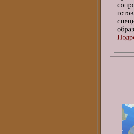
сопр
гото
спец
обра
Подро