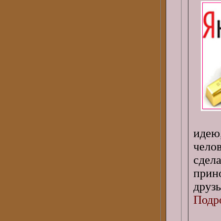
идею
чело
сдел
прин
друзь
Подро