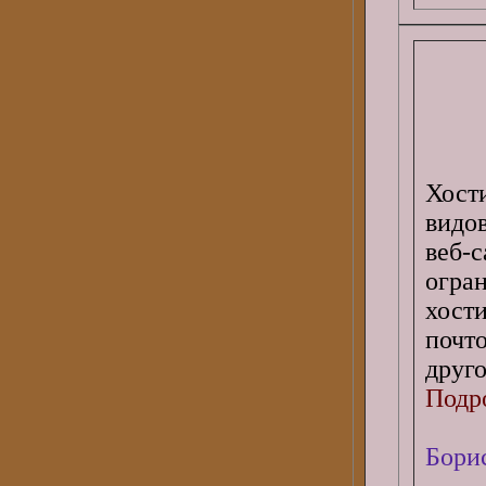
Хост
видо
веб
огра
хост
почто
друго
Подро
Бори