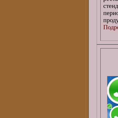
стен
перио
прод
Подро