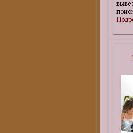
выве
поиск
Подро