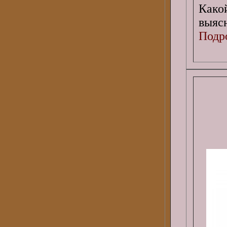
Како
выяс
Подро