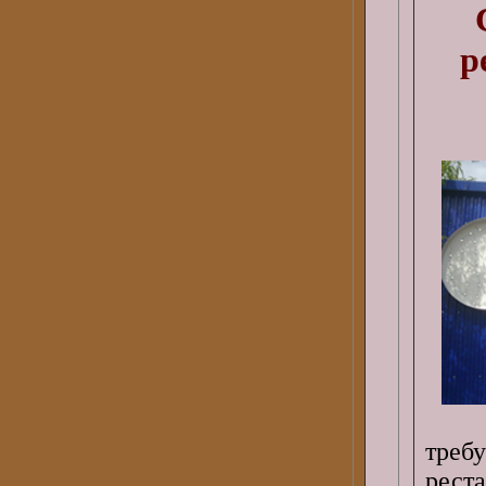
р
треб
рест