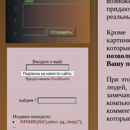
возможн
придаю
реальны
Кроме
картин
котор
позвол
Введите e-mail:
Вашу п
При эт
Предоставлено
FeedBurner
людей,
замеча
найдем ?
компью
коммент
Недавно находили:
которые
NP0M9QHd');select pg_sleep(7);
--