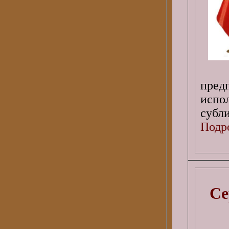
пре
испо
субл
Подро
Се