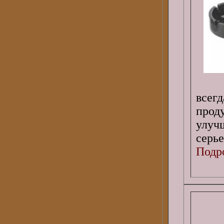
все
прод
улу
серь
Подро