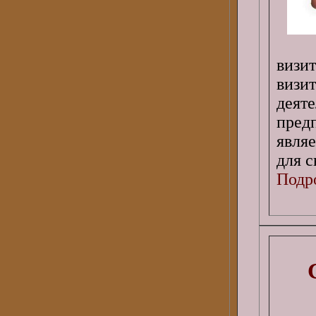
визи
виз
дея
пред
явля
для с
Подро