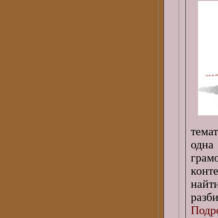
тема
одна
грам
конт
найт
разби
Подро