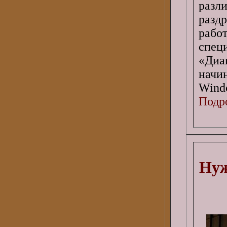
разл
разд
работ
спе
«Диа
начи
Wind
Подро
Нуж