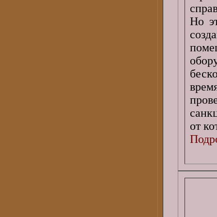
спра
Но э
созд
поме
обор
беск
врем
прове
санк
от ко
Подро