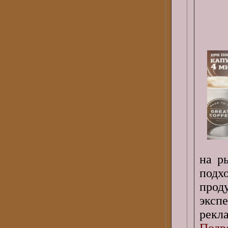
на р
под
прод
эксп
рекл
Подро