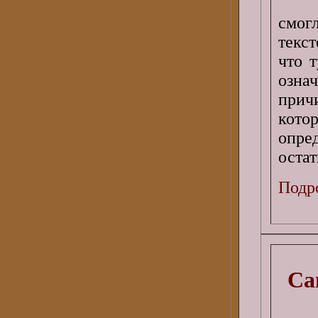
смог
текс
что 
озна
прич
кот
опре
остат
Подро
Са