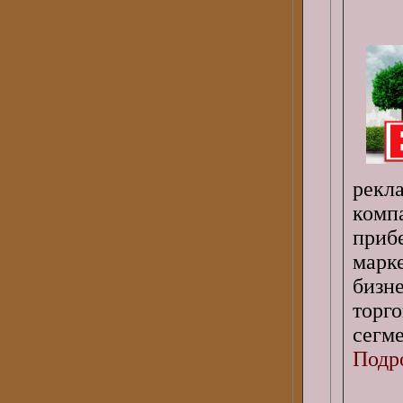
рек
ком
приб
марк
бизн
торг
сегм
Подро