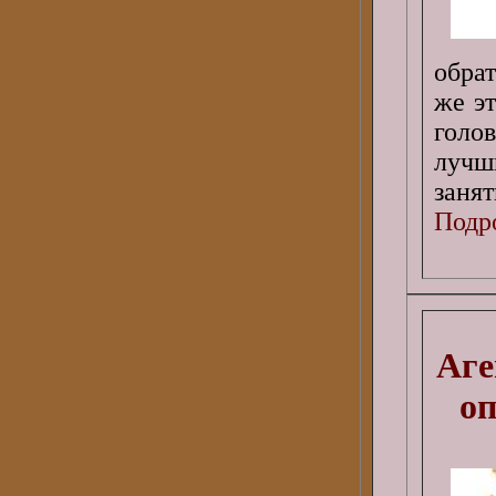
обрат
же э
голо
лучш
занят
Подро
Аге
оп