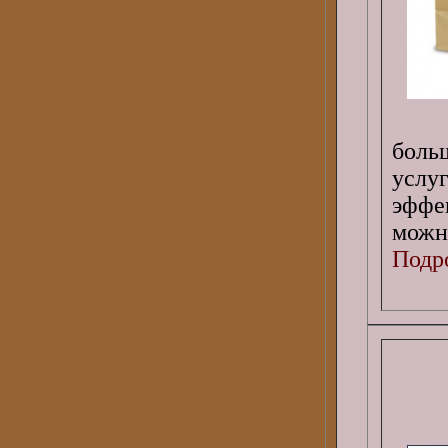
боль
усл
эффе
можн
Подро