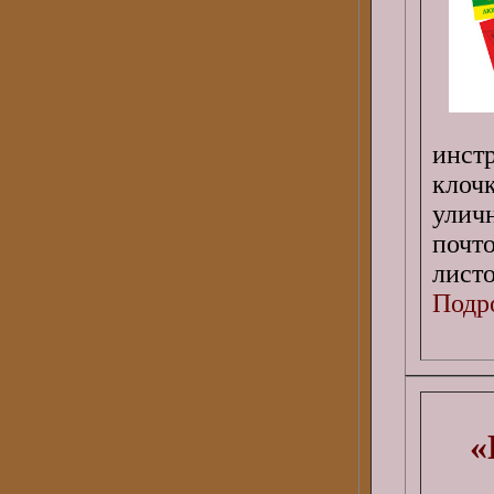
инст
клоч
улич
почт
листо
Подро
«