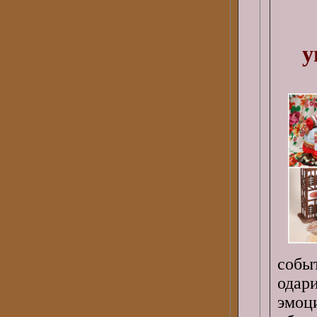
у
собы
одар
эмоц