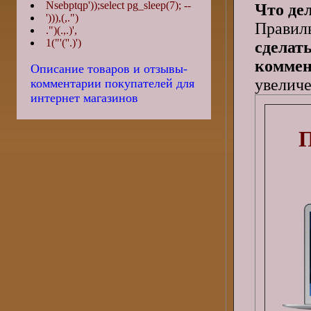
Nsebptqp'));select pg_sleep(7); --
Что де
'))),(,.")
Правил
.")(.,.)',
1("'(''.)')
сделат
коммен
Описание товаров и отзывы-
увеличе
комментарии покупателей для
интернет магазинов
П