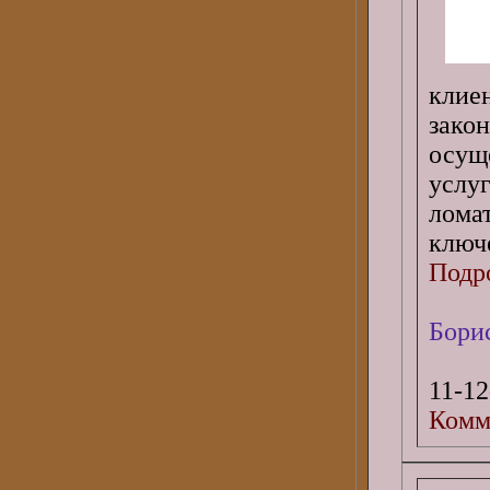
кли
зако
осущ
услу
лома
ключ
Подро
Бори
11-12
Комм