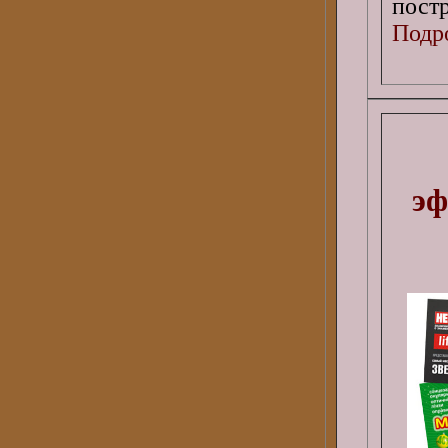
постр
Подро
эф