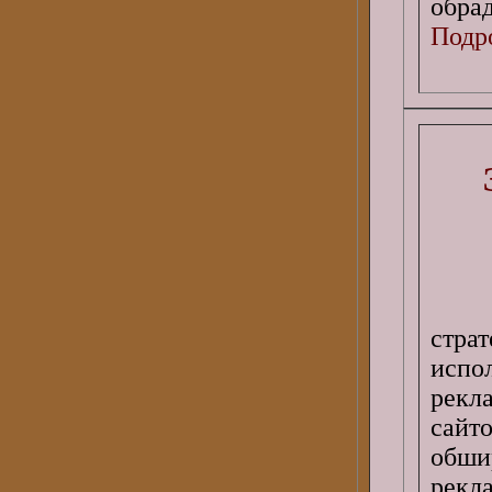
обрад
Подро
стра
испо
рекл
сайт
обши
рекл