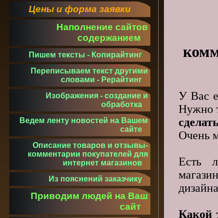
Цены и форма заявки
Наполнение сайтов
содержанием
комм
Пишем тексты - Копирайтинг
Переписываем текст другими
словами - Рерайтинг
У Вас е
Изображения - создание и
обработка
Нужно т
сделат
Ведем ленту новостей на Вашем
сайте
Очень м
Описание товаров и отзывы-
комментарии покупателей для
Есть л
интернет магазинов
магази
Из пояснений заказчику
дизайн
Приводим людей на Ваш
сайт
Какой 