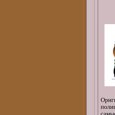
Ориг
поли
самы