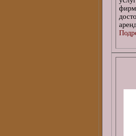
фирм
дост
аренд
Подро