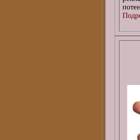
поте
Подро