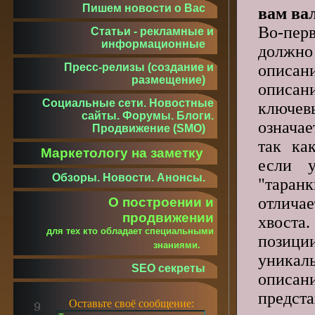
Пишем новости о Вас
вам ва
Во-перв
Статьи - рекламные и
информационные
долж
описа
Пресс-релизы (создание и
размещение)
описан
Социальные сети. Новостные
ключе
сайты. Форумы. Блоги.
означ
Продвижение (SMO)
так ка
Маркетологу на заметку
если 
Обзоры. Новости. Анонсы.
"таранк
отлича
О построении и
продвижении
хвост
для тех кто обладает специальными
пози
знаниями.
уникал
SEO секреты
описан
предс
Оставьте своё сообщение: