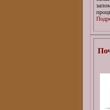
запо
проц
Подро
Поч