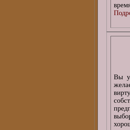
время
Подро
Вы у
жела
вирт
собс
пред
выбо
хор