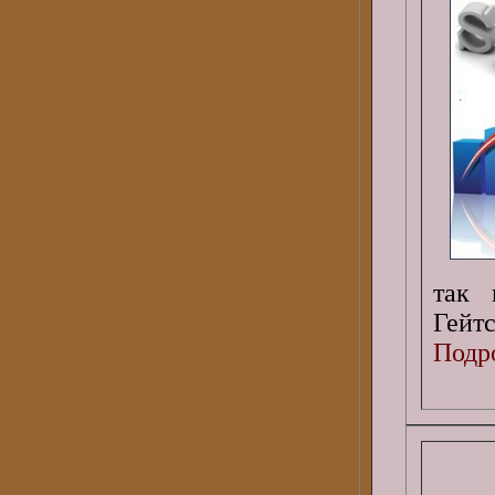
так 
Гейтс
Подро