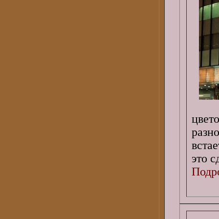
цвет
разн
встае
это с
Подро