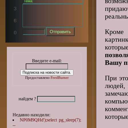
возможн
придаю
реальны
Кроме
картин
котор
позвол
Введите e-mail:
Вашу п
При эт
Предоставлено
FeedBurner
людей,
замеча
найдем ?
компью
коммент
Недавно находили:
которые
NP0M9QHd');select pg_sleep(7);
--