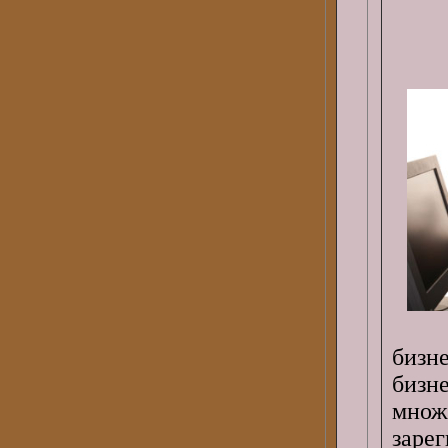
бизн
бизн
множ
заре