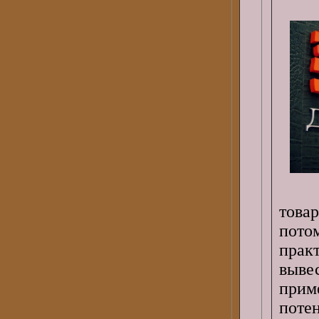
това
пот
прак
выве
при
поте