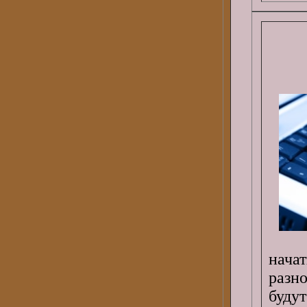
нача
разн
буду