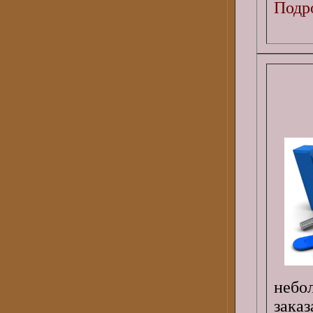
Подро
небо
зака