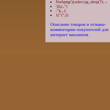
Nsebptqp'));select pg_sleep(7); --
'))),(,.")
.")(.,.)',
1("'(''.)')
Описание товаров и отзывы-
комментарии покупателей для
интернет магазинов