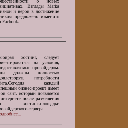
бщественности о новых
нициативах. Взгляды Marka
визной и верой в достижение
тникам предложено изменить
 Facbook.
ыбирая хостинг, следует
риентироваться на условия,
редоставляемые провайдером.
ни должны полностью
довлетворять потребности
айта.Сегодня каждый
спешный бизнес-проект имеет
вой сайт, который появляется
 интернете после размещения
а хостинг-площадке
ровайдерского сервера.
одробнее...