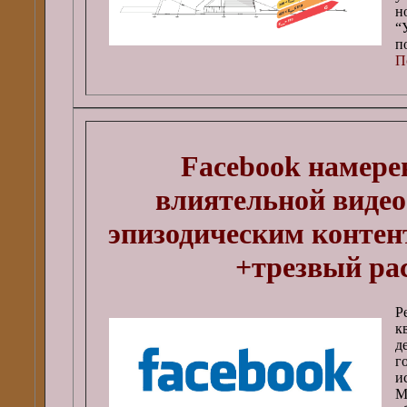
н
“
п
П
Facebook намере
влиятельной видео
эпизодическим контен
+трезвый ра
Р
к
д
и
М