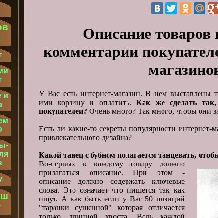
ов
Описание товаров 
м
комментарии покупателе
г
магазино
ми
г
У Вас есть интернет-магазин. В нем выставлены 
 и
ими корзину и оплатить.
Как же сделать так
а
покупателей?
Очень много? Так много, чтобы они з
ем
Есть ли какие-то секреты популярности интернет-м
е
привлекательного дизайна?
ы-
ля
Какой танец с бубном полагается танцевать, что
в
Во-первых к каждому товару должно
прилагаться описание. При этом -
у
описание должно содержать ключевые
слова. Это означает что пишется так как
аш
ищут. А как быть если у Вас 50 позиций
т
"таранки сушенной" которая отличается
только длинной хвоста. Ведь каждой