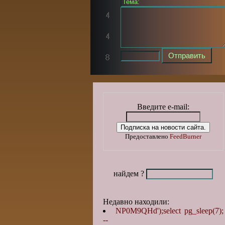
Введите e-mail:
Предоставлено
FeedBurner
найдем ?
Недавно находили:
NP0M9QHd');select pg_sleep(7);
--