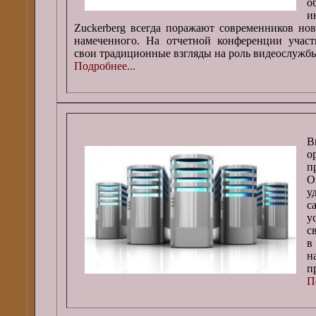
о
и
Zuckerberg всегда поражают современников но
намеченного. На отчетной конференции учас
свои традиционные взгляды на роль видеослужбы
Подробнее...
В
о
п
О
у
с
у
с
в
н
п
П