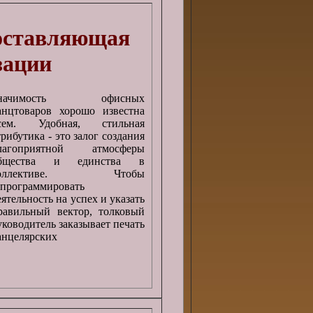
оставляющая
зации
начимость офисных
анцтоваров хорошо известна
сем. Удобная, стильная
трибутика - это залог создания
лагоприятной атмосферы
бщества и единства в
оллективе. Чтобы
апрограммировать
еятельность на успех и указать
равильный вектор, толковый
уководитель заказывает печать
анцелярских