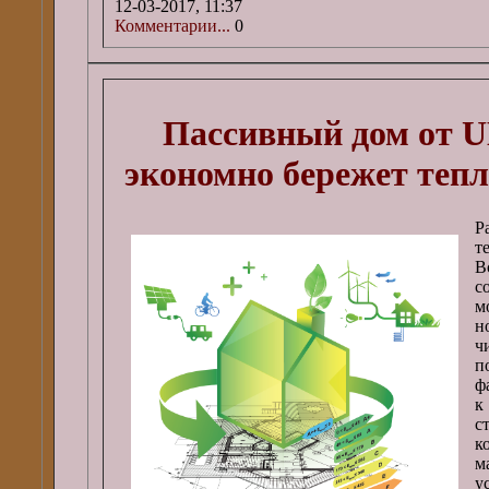
12-03-2017, 11:37
Комментарии...
0
Пассивный дом от
экономно бережет тепл
Р
т
В
с
м
н
ч
п
ф
к
с
к
м
у