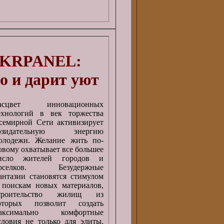
 UKRPANEL:
о и дарит уют
асцвет инновационных
ехнологий в век торжества
семирной Сети активизирует
озидательную энергию
олодежи. Желание жить по-
овому охватывает все большее
исло жителей городов и
оселков. Безудержные
антазии становятся стимулом
 поискам новых материалов,
троительство жилищ из
оторых позволит создать
аксимально комфортные
словия не только для элиты,