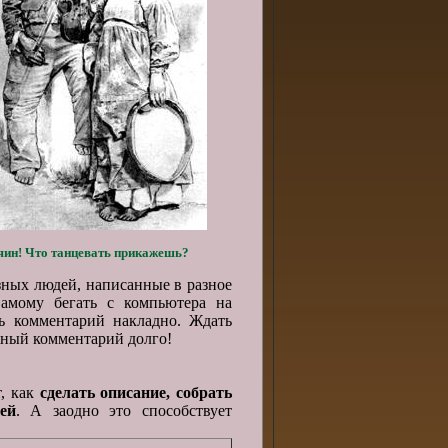
яин! Что танцевать прикажешь?
зных людей, написанные в разное
амому бегать с компьютера на
ь комментарий накладно. Ждать
жный комментарий долго!
т, как
сделать описание,
собрать
ей
. А заодно это способствует