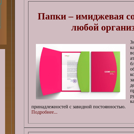
Папки – имиджевая с
любой органи
З
к
в
а
б
о
к
з
д
п
р
к
принадлежностей с завидной постоянностью.
Подробнее...