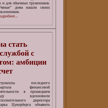
о и для обычных тружеников.
Умные” дома нашли своих
оклонников.
одробнее...
на стать
службой с
том: амбиции
счет
езультаты последнего
вартала финансовой
еятельности в прошедшем
году вдохновили
сполнительного директора
арка Цукерберга объявить