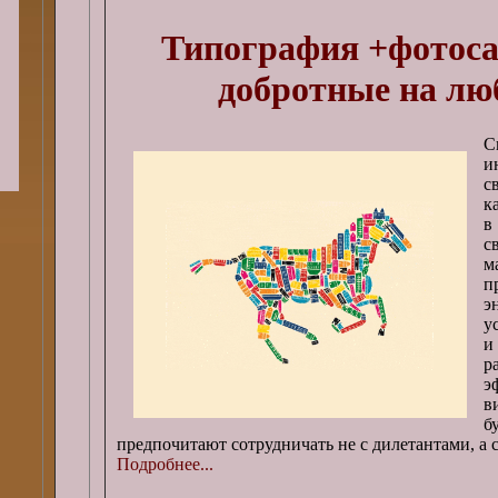
Типография +фотоса
добротные на лю
С
и
с
к
в
с
м
п
э
у
и
р
э
в
б
предпочитают сотрудничать не с дилетантами, а 
Подробнее...