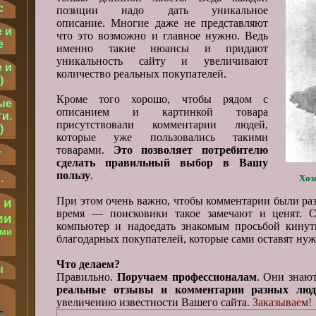
с
позиции надо дать уникальное
описание. Многие даже не представляют
 и
что это возможно и главное нужно. Ведь
е
именно такие нюансы и придают
уникальность сайту и увеличивают
 и
количество реальных покупателей.
)
Кроме того хорошо, чтобы рядом с
ые
описанием и картинкой товара
и.
присутствовали комментарии людей,
)
которые уже пользовались такими
товарами.
Это позволяет потребителю
у
сделать правильный выбор в Вашу
пользу
.
.
Хоз
При этом очень важно, чтобы комментарии были ра
 и
время — поисковики такое замечают и ценят. С
ии
компьютер и надоедать знакомым просьбой кинут
ыми
благодарных покупателей, которые сами оставят ну
.
Что делаем?
ы
Правильно.
Поручаем профессионалам
. Они знаю
реальные отзывы и комментарии разных люд
увеличению известности Вашего сайта.
Заказываем!