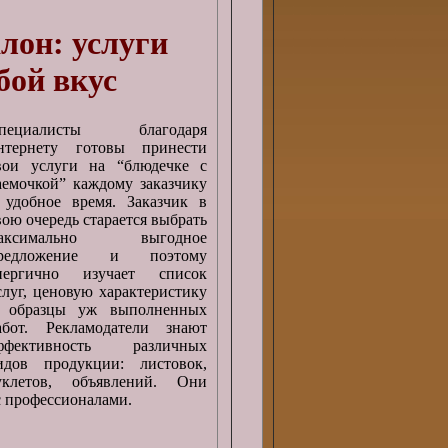
лон: услуги
бой вкус
пециалисты благодаря
нтернету готовы принести
вои услуги на “блюдечке с
аемочкой” каждому заказчику
 удобное время. Заказчик в
вою очередь старается выбрать
аксимально выгодное
редложение и поэтому
нергично изучает список
слуг, ценовую характеристику
 образцы уж выполненных
абот. Рекламодатели знают
ффективность различных
идов продукции: листовок,
уклетов, объявлений. Они
с профессионалами.