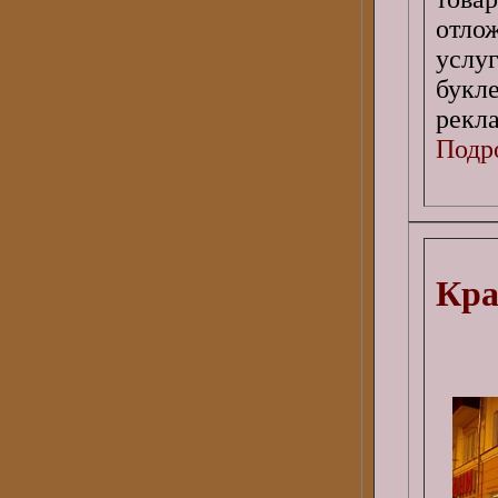
отло
услу
букл
рекл
Подро
Кра