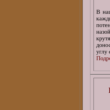
В на
каж
поте
назо
крут
доно
углу
Подро