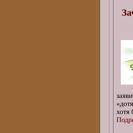
За
заяви
«дот
хотя 
Подро