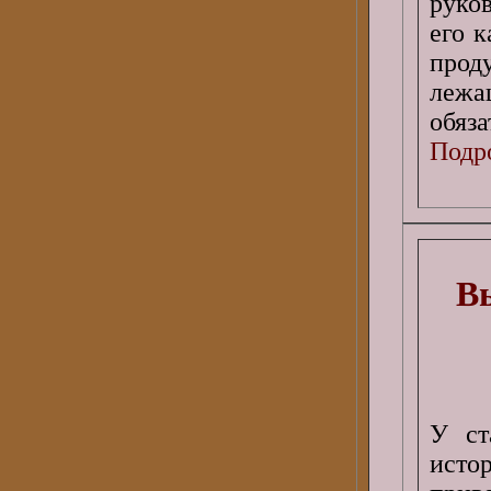
руко
его 
про
лежа
обяза
Подро
Вы
У ст
ист