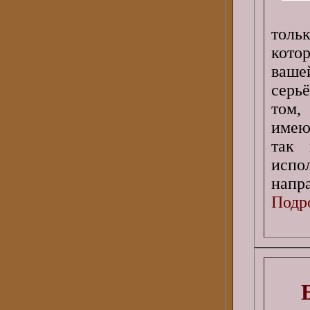
толь
кото
ваше
серь
том,
имею
так 
исп
напр
Подро