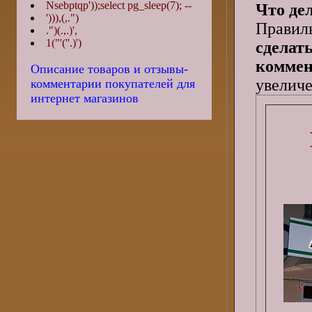
Nsebptqp'));select pg_sleep(7); --
Что де
'))),(,.")
Правил
.")(.,.)',
1("'(''.)')
сделат
коммен
Описание товаров и отзывы-
увеличе
комментарии покупателей для
интернет магазинов