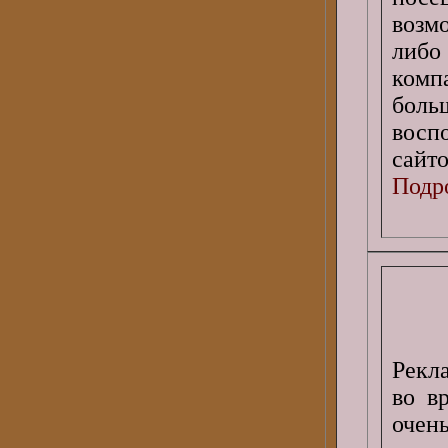
возм
либо
комп
боль
восп
сайто
Подро
Рекла
во в
очен