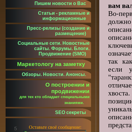
Пишем новости о Вас
вам ва
Во-перв
Статьи - рекламные и
информационные
долж
описа
Пресс-релизы (создание и
размещение)
описан
Социальные сети. Новостные
ключе
сайты. Форумы. Блоги.
означ
Продвижение (SMO)
так ка
Маркетологу на заметку
если 
Обзоры. Новости. Анонсы.
"таранк
отлича
О построении и
продвижении
хвост
для тех кто обладает специальными
пози
знаниями.
уникал
SEO секреты
описан
предс
Оставьте своё сообщение: