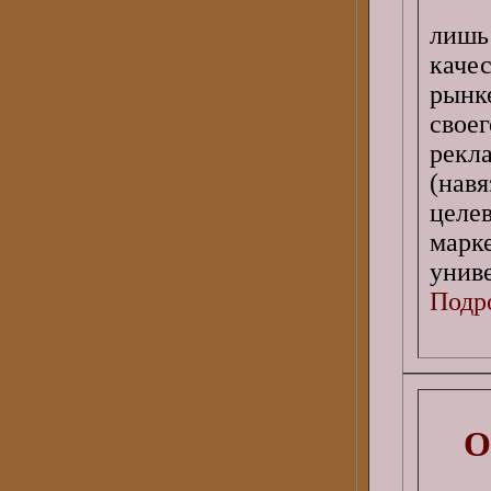
лиш
каче
рынк
свое
рекл
(нав
цел
мар
унив
Подро
О