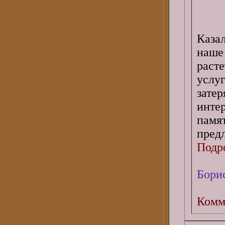
Каза
наше
раст
услу
зате
инте
памя
предл
Подро
Бори
Комм