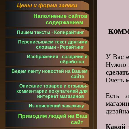
Цены и форма заявки
Наполнение сайтов
содержанием
комм
Пишем тексты - Копирайтинг
Переписываем текст другими
словами - Рерайтинг
У Вас е
Изображения - создание и
обработка
Нужно т
сделат
Ведем ленту новостей на Вашем
сайте
Очень м
Описание товаров и отзывы-
комментарии покупателей для
Есть л
интернет магазинов
магази
Из пояснений заказчику
дизайн
Приводим людей на Ваш
сайт
Какой 