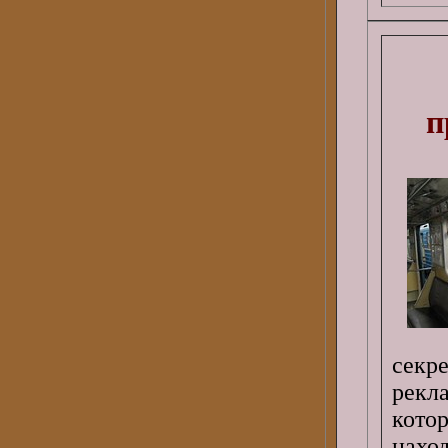
п
секр
рекл
кото
наход