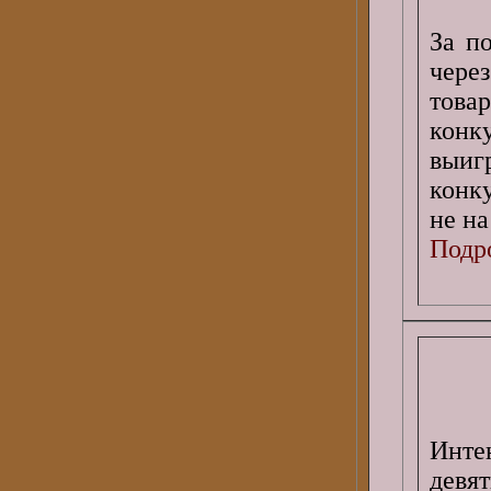
За п
чере
това
конк
выиг
конку
не н
Подро
Инте
девят