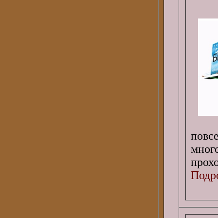
повс
мног
прох
Подро