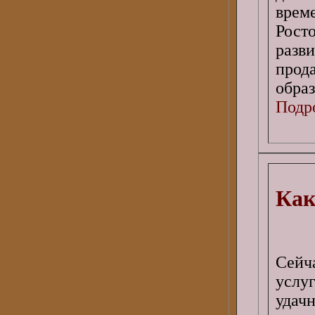
врем
Рост
разв
прод
образ
Подро
Как
Сейч
услу
удач