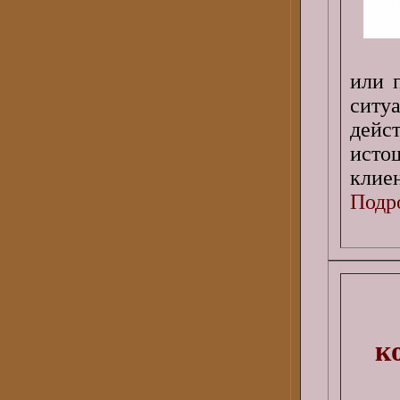
или 
ситу
дейс
исто
клиен
Подро
к