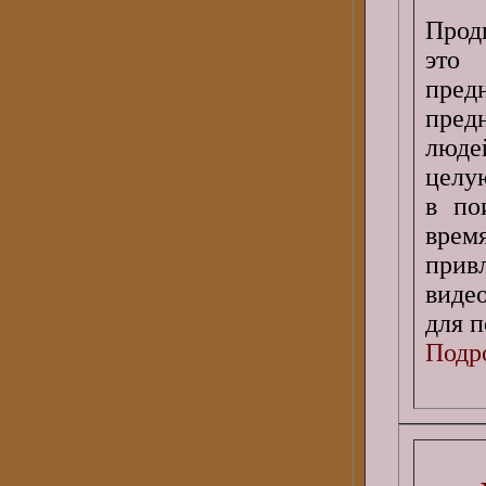
Прод
это
пре
пред
люде
целую
в по
врем
прив
виде
для п
Подро