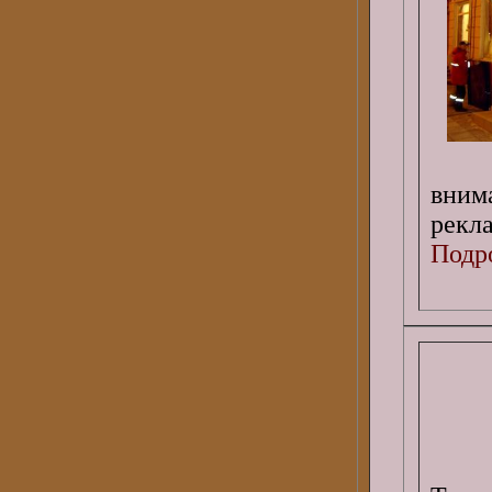
вним
рекл
Подро