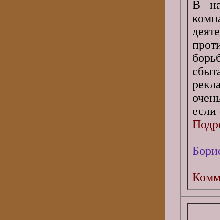
В на
комп
деят
прот
борь
сбыт
рекл
очен
если
Подро
Бори
Комм