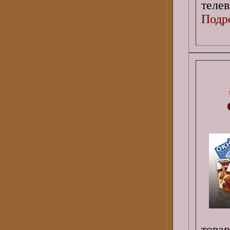
теле
Подро
това