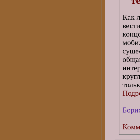
т
Как л
вест
конце
моби
суще
обща
инт
круг
толь
Подро
Бори
Комм