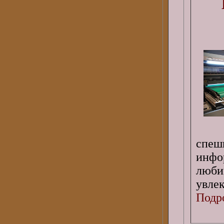
спе
инфо
люб
увлек
Подро