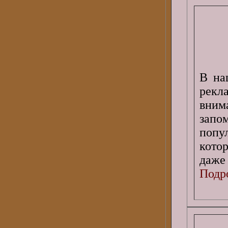
В на
рекла
вним
запо
попу
кото
даже
Подро