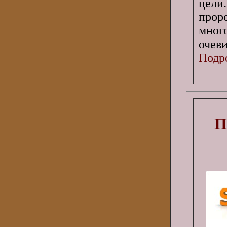
цели
прор
мног
очеви
Подро
П