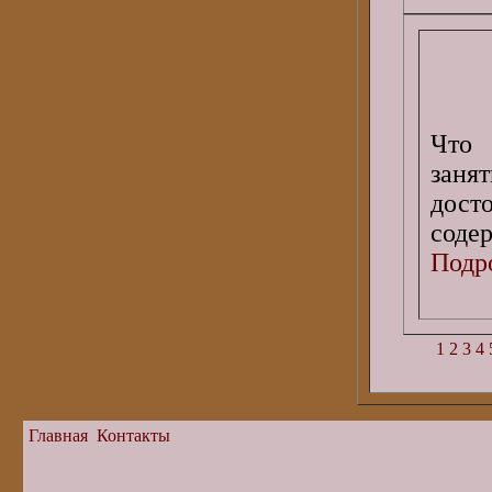
Что 
заня
дост
содер
Подро
1
2
3
4
Главная
Контакты