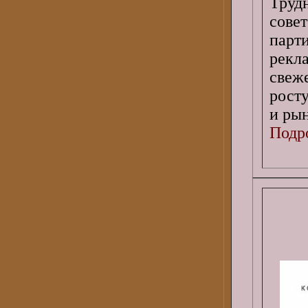
Труд
сове
парт
рекл
свеж
рост
и ры
Подро