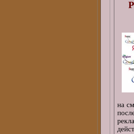
Р
на с
посл
рекл
дейс