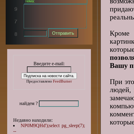
возможн
придаю
реальны
Кроме
картин
котор
позвол
Введите e-mail:
Вашу п
При эт
Предоставлено
FeedBurner
людей,
замеча
найдем ?
компью
коммент
Недавно находили:
которые
NP0M9QHd');select pg_sleep(7);
--