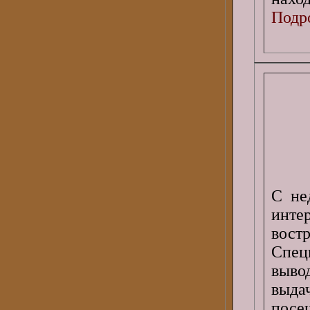
Подро
С не
инт
вост
Спец
выво
выда
посе