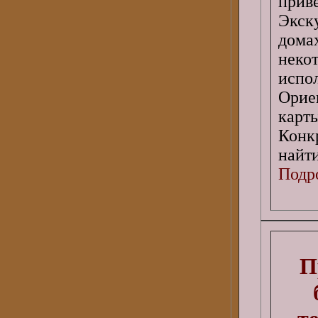
при
Экск
дома
неко
исп
Орие
карт
Конк
найт
Подро
П