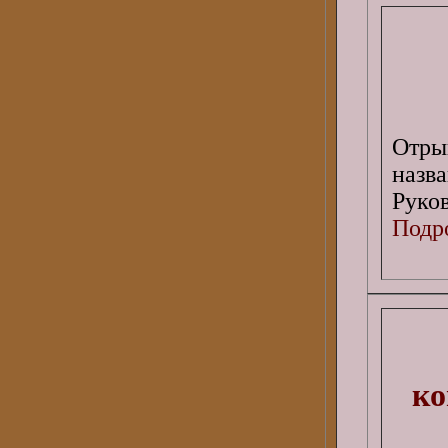
Отры
назв
Руков
Подро
ко