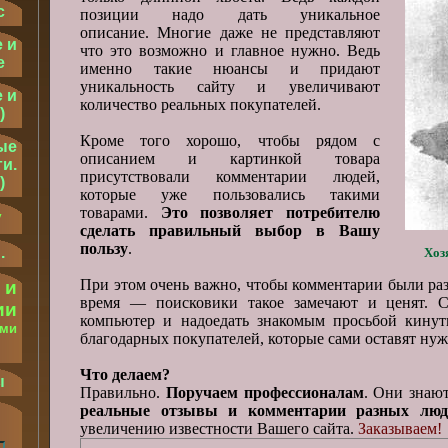
с
позиции надо дать уникальное
описание. Многие даже не представляют
 и
что это возможно и главное нужно. Ведь
е
именно такие нюансы и придают
уникальность сайту и увеличивают
 и
количество реальных покупателей.
)
Кроме того хорошо, чтобы рядом с
ые
описанием и картинкой товара
и.
присутствовали комментарии людей,
)
которые уже пользовались такими
товарами.
Это позволяет потребителю
у
сделать правильный выбор в Вашу
пользу
.
.
Хоз
При этом очень важно, чтобы комментарии были ра
 и
время — поисковики такое замечают и ценят. С
ии
компьютер и надоедать знакомым просьбой кинут
ыми
благодарных покупателей, которые сами оставят ну
.
Что делаем?
ы
Правильно.
Поручаем профессионалам
. Они знаю
реальные отзывы и комментарии разных люд
увеличению известности Вашего сайта.
Заказываем!