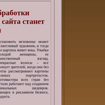
бработки
 сайта станет
м
становить мгновенье может
алантливый художник, и тогда
го картина живет века. Улыбка
олодой женщины, ее
аинственный взгляд,
рекрасные волосы – все
олнует зрителей, когда они без
уеты рассматривают картины
еликих портретистов.
отомастера всех стран без
стали работают над созданием
никальных шедевров.
ающих в рекламном бизнесе,
дукта.