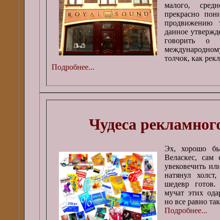
малого, сред
прекрасно пони
продвижению т
данное утвержде
говорить о 
международно
толчок, как рек
Подробнее...
Чудеса рекламног
Эх, хорошо бы
Веласкес, сам 
увековечить ил
натянул холст
шедевр готов.
мучат этих ода
но все равно та
Подробнее...