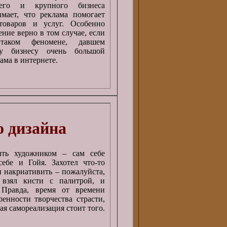
него и крупного бизнеса
мает, что реклама помогает
оваров и услуг. Особенно
ние верно в том случае, если
таком феномене, давшем
му бизнесу очень большой
лама в интернете.
о дизайна
ть художником – сам себе
себе и Гойя. Захотел что-то
и накриативить – пожалуйста,
, взял кисти с палитрой, и
 Правда, время от времени
ренности творчества страсти,
кая самореализация стоит того.