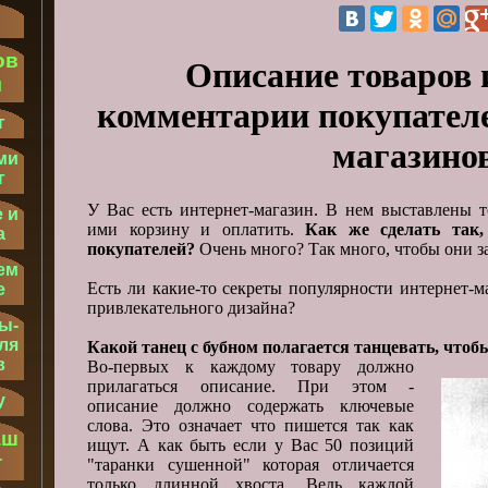
ов
Описание товаров 
м
комментарии покупателе
г
магазино
ми
г
У Вас есть интернет-магазин. В нем выставлены 
 и
ими корзину и оплатить.
Как же сделать так
а
покупателей?
Очень много? Так много, чтобы они з
ем
Есть ли какие-то секреты популярности интернет-м
е
привлекательного дизайна?
ы-
ля
Какой танец с бубном полагается танцевать, что
в
Во-первых к каждому товару должно
прилагаться описание. При этом -
у
описание должно содержать ключевые
слова. Это означает что пишется так как
аш
ищут. А как быть если у Вас 50 позиций
т
"таранки сушенной" которая отличается
только длинной хвоста. Ведь каждой