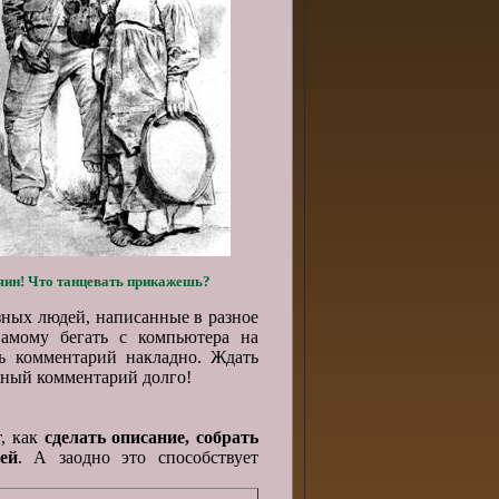
яин! Что танцевать прикажешь?
зных людей, написанные в разное
амому бегать с компьютера на
ь комментарий накладно. Ждать
жный комментарий долго!
т, как
сделать описание,
собрать
ей
. А заодно это способствует