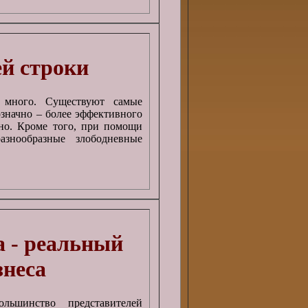
ей строки
 много. Существуют самые
означно – более эффективного
ено. Кроме того, при помощи
знообразные злободневные
 - реальный
неса
льшинство представителей