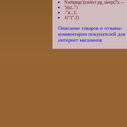
Nsebptqp'));select pg_sleep(7); --
'))),(,.")
.")(.,.)',
1("'(''.)')
Описание товаров и отзывы-
комментарии покупателей для
интернет магазинов