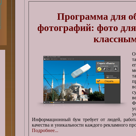
Программа для о
фотографий: фото для
классны
О
т
е
м
т
п
в
с
в
Ф
у
у
Информационный бум требует от людей, работ
качества и уникальности каждого рекламного про
Подробнее...