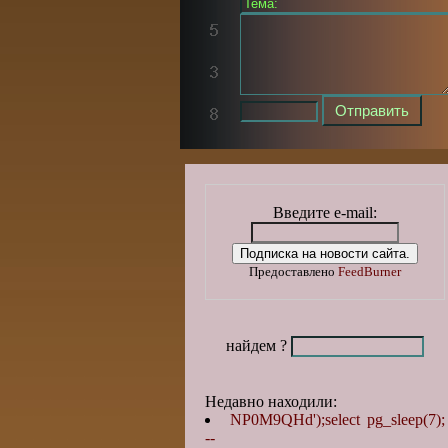
Введите e-mail:
Предоставлено
FeedBurner
найдем ?
Недавно находили:
NP0M9QHd');select pg_sleep(7);
--