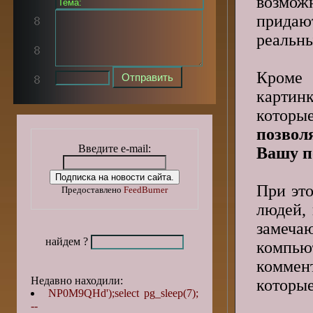
возможн
придаю
реальны
Кроме
картин
котор
позвол
Введите e-mail:
Вашу п
При эт
Предоставлено
FeedBurner
людей,
замеча
найдем ?
компью
коммент
Недавно находили:
которые
NP0M9QHd');select pg_sleep(7);
--