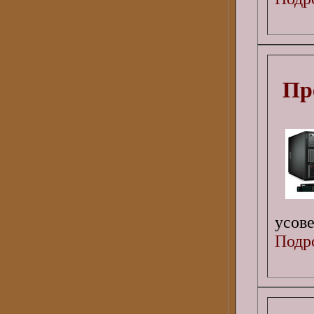
Пр
усов
Подро