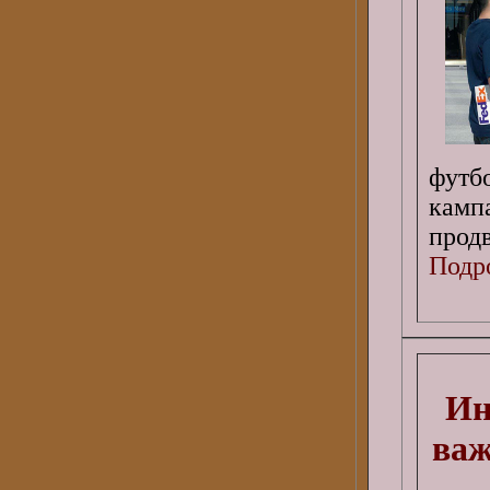
футб
камп
прод
Подро
Ин
важ