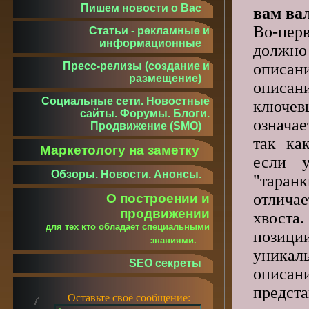
Пишем новости о Вас
вам ва
Во-перв
Статьи - рекламные и
информационные
долж
описа
Пресс-релизы (создание и
размещение)
описан
Социальные сети. Новостные
ключе
сайты. Форумы. Блоги.
означ
Продвижение (SMO)
так ка
Маркетологу на заметку
если 
Обзоры. Новости. Анонсы.
"таранк
отлича
О построении и
продвижении
хвост
для тех кто обладает специальными
пози
знаниями.
уникал
SEO секреты
описан
предс
Оставьте своё сообщение: