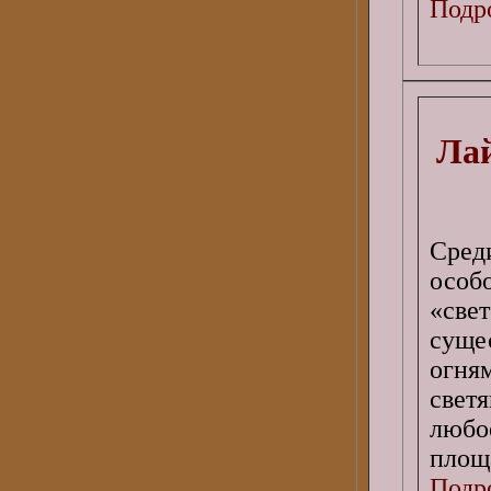
Подро
Лай
Сред
особ
«све
суще
огня
свет
любо
площ
Подро