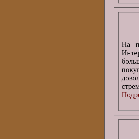
На п
Интер
боль
поку
дово
стре
Подро