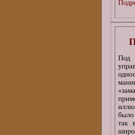
Подро
П
Под 
упр
одно
ман
«за
прим
иллю
было
так 
широ