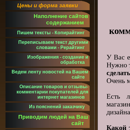
Цены и форма заявки
Наполнение сайтов
содержанием
комм
Пишем тексты - Копирайтинг
Переписываем текст другими
словами - Рерайтинг
У Вас е
Изображения - создание и
обработка
Нужно т
сделат
Ведем ленту новостей на Вашем
сайте
Очень м
Описание товаров и отзывы-
комментарии покупателей для
Есть л
интернет магазинов
магази
Из пояснений заказчику
дизайн
Приводим людей на Ваш
сайт
Какой 