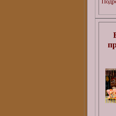
Подро
п