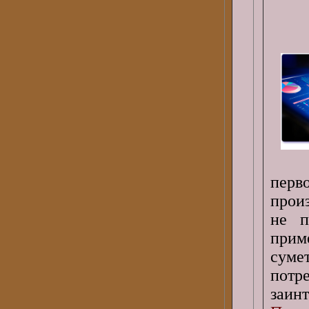
перв
прои
не п
приме
суме
пот
заинт