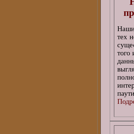
пр
Наши
тех 
суще
того 
данн
выгл
полн
инте
паути
Подро