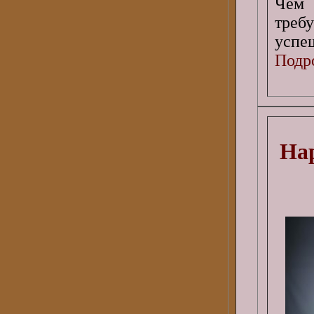
Чем 
треб
успе
Подро
Нар