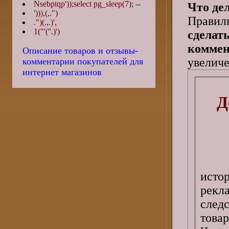
Nsebptqp'));select pg_sleep(7); --
Что де
'))),(,.")
Правил
.")(.,.)',
1("'(''.)')
сделат
коммен
Описание товаров и отзывы-
увеличе
комментарии покупателей для
интернет магазинов
Д
исто
рек
след
товар