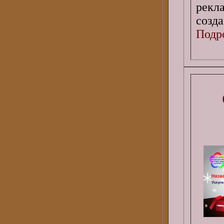
рекл
созд
Подро