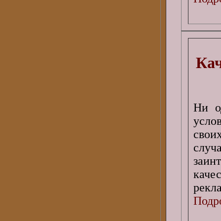
Кач
Ни о
усло
свои
случ
заин
каче
рекла
Подро