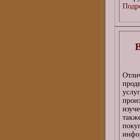
Подро
Отл
прод
услу
прои
изуч
такж
пок
инфо