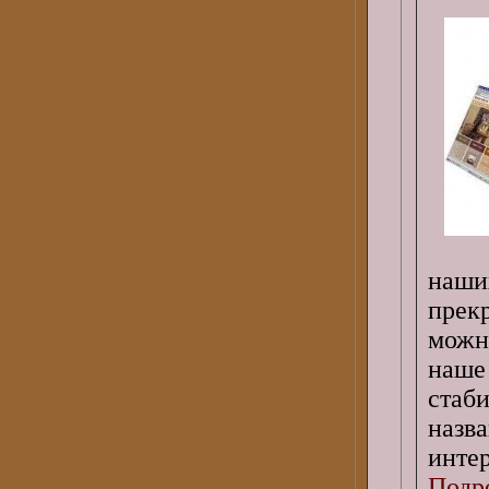
наши
прек
можно
наш
стаб
назв
интер
Подро