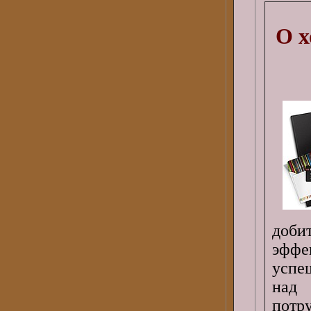
О х
доби
эфф
успе
над
потру