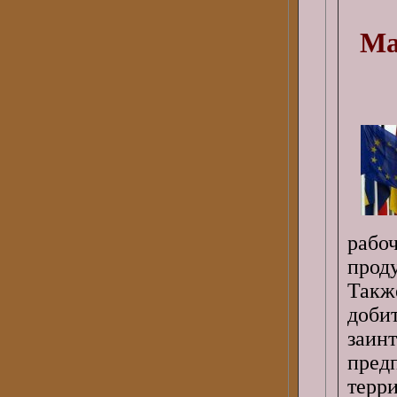
Ма
рабо
прод
Такж
доб
заи
пред
терр