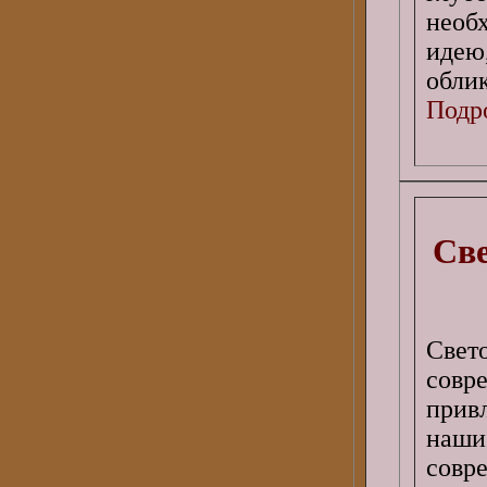
необ
идею
облик
Подро
Св
Свет
сов
прив
наши
совр