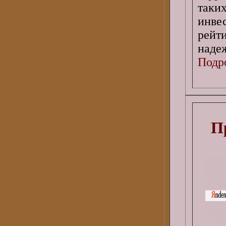
таки
инве
рейт
наде
Подро
П