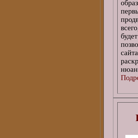
обра
пер
прод
всег
буде
позв
сайта
раск
нюан
Подро