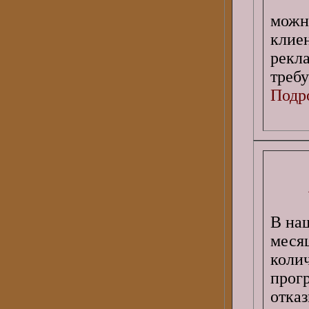
мож
клие
рекл
требу
Подро
В наш
меся
коли
прог
отка