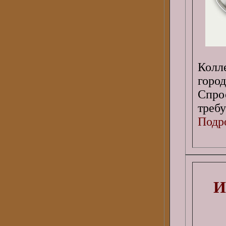
Колл
горо
Спро
требу
Подро
И