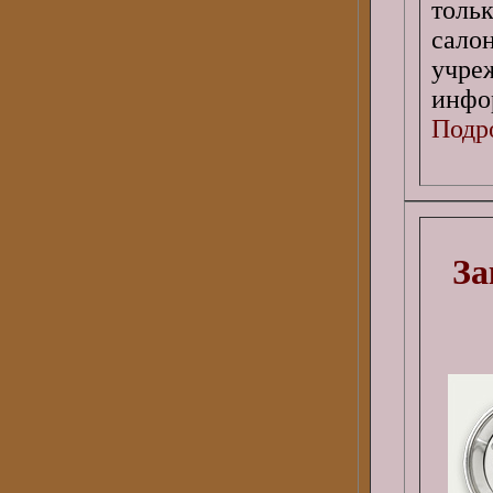
толь
сало
учре
инфо
Подро
За