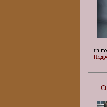
на по
Подро
О