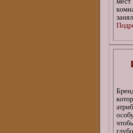
мест
комн
заня
Подро
Брен
кото
атри
особ
чтоб
глуб