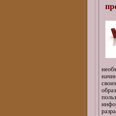
пр
необ
начи
свои
обра
поль
инф
разр