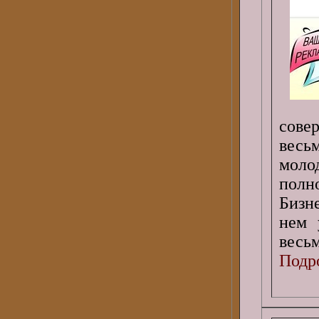
сове
весь
моло
полн
Бизн
нем 
весь
Подро