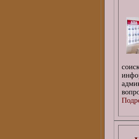
соис
инфо
адм
вопро
Подро